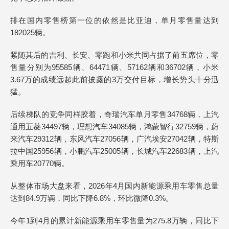
排在国内零售榜第一位的依然是比亚迪，单月零售量达到
182025辆。
紧随其后的吉利、长安、零跑和小米共同占据了前五席位，零
售量分别为95585辆、64471辆、57162辆和36702辆，小米
3.67万的成绩远超此前披露的3万交付目标，增长势头十分迅
猛。
后续梯队的竞争同样胶着，奇瑞汽车单月零售34768辆，上汽
通用五菱34497辆，理想汽车34085辆，鸿蒙智行32759辆，蔚
来汽车29312辆，东风汽车27056辆，广汽埃安27042辆，特斯
拉中国25956辆，小鹏汽车25005辆，长城汽车22683辆，上汽
乘用车20770辆。
从整体市场大盘来看，2026年4月国内新能源乘用车零售总量
达到84.9万辆，同比下降6.8%，环比微降0.3%。
今年1到4月的累计新能源乘用车零售量为275.8万辆，同比下