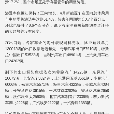
滑17.2%，整个市场正处于存量竞争的调整阶段。
渗透率数据却保持了正向增长，4月新能源车在国内总体乘用
车中的零售渗透率达到61.4%，较去年同期增长9.7个百分点，
环比也提升了9.6个百分点，说明汽车消费向新能源赛道迁移
的大趋势并没有改变。
在出口端，各家车企的海外表现同样亮眼。比亚迪以单月
130042辆的出口数据遥遥领先，奇瑞汽车出口57910辆，特斯
拉中国出口53522辆，吉利汽车出口48901辆，上汽乘用车出
口24262辆。
剩下的出口梯队数据依次为零跑汽车14225辆，东风汽车
10673辆，长安汽车9824辆，上汽通用五菱8561辆，小鹏汽车
6006辆，光束汽车5571辆，极星汽车4323辆，长城汽车4094
辆，长安马自达3615辆，一汽红旗3282辆，智马达汽车2658
辆，沃尔沃亚太2590辆，北京汽车制造厂2339辆，赛力斯汽
车湖北2226辆，广汽埃安2122辆，一汽奔腾1383辆。
这份完整榜单也直观展现了国内车市的全新格局，头部新势力