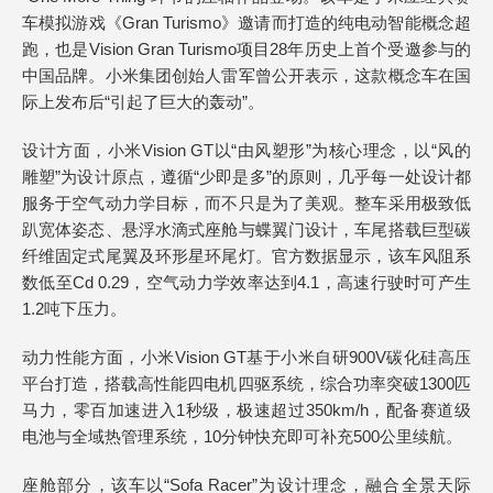
车模拟游戏《Gran Turismo》邀请而打造的纯电动智能概念超
跑，也是Vision Gran Turismo项目28年历史上首个受邀参与的
中国品牌。小米集团创始人雷军曾公开表示，这款概念车在国
际上发布后“引起了巨大的轰动”。
设计方面，小米Vision GT以“由风塑形”为核心理念，以“风的
雕塑”为设计原点，遵循“少即是多”的原则，几乎每一处设计都
服务于空气动力学目标，而不只是为了美观。整车采用极致低
趴宽体姿态、悬浮水滴式座舱与蝶翼门设计，车尾搭载巨型碳
纤维固定式尾翼及环形星环尾灯。官方数据显示，该车风阻系
数低至Cd 0.29，空气动力学效率达到4.1，高速行驶时可产生
1.2吨下压力。
动力性能方面，小米Vision GT基于小米自研900V碳化硅高压
平台打造，搭载高性能四电机四驱系统，综合功率突破1300匹
马力，零百加速进入1秒级，极速超过350km/h，配备赛道级
电池与全域热管理系统，10分钟快充即可补充500公里续航。
座舱部分，该车以“Sofa Racer”为设计理念，融合全景天际