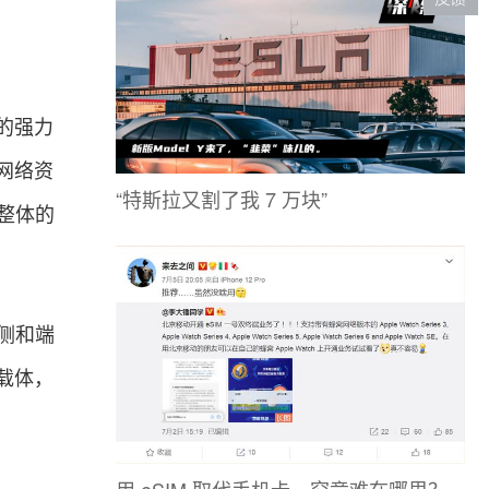
的强力
网络资
“特斯拉又割了我 7 万块”
整体的
侧和端
载体，
用 eSIM 取代手机卡，究竟难在哪里？