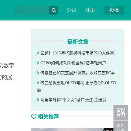
登录
|
注册
投稿
最新文章
回顾！2015年将震撼科技市场的10大件事
OPPO如何成功圈粉全球2亿年轻用户
实数字
传夏普已和东芝展开协商，收购东芝PC事
幻的展
传三星拟重返OLED电视 正研制QD-OLED
面
阿里半导体“平头哥”落户张江 注册资
相关推荐