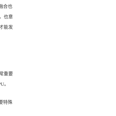
融合也
，也意
才能发
常重要
PU。
要特殊