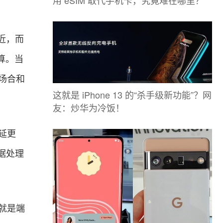
近，而
算。当
场合和
这就是 iPhone 13 的“杀手级新功能”？网
友：炒华为冷饭！
延更
据处理
就是端