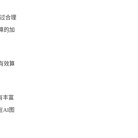
过合理
算的加
有效算
有丰富
在AI图