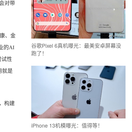
不会对带
健康、
金
谷歌Pixel 6真机曝光：最美安卓屏幕没
的AI
跑了！
尝试性
用就是
，构建
iPhone 13机模曝光：值得等！