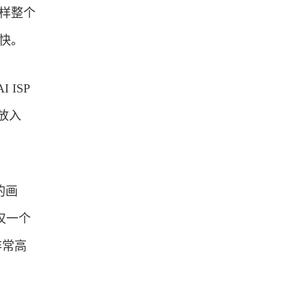
这样整个
更快。
ISP
放入
的画
仅一个
非常高