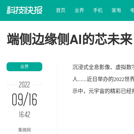
首页
业界
手机
家电
端侧边缘侧AI的芯未来
业界
沉浸式全息影像、虚拟数
人......近日举办的2
2022
示中，元宇宙的精彩已经
09/16
16:42
集微网