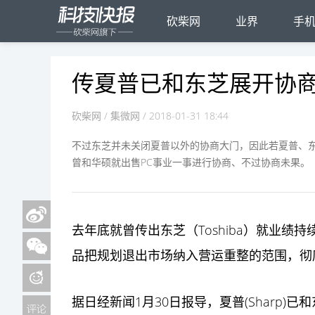
砍柴网
业界
手
传夏普已和东芝展开协商
砍柴网
/ 集微网 / 2018-01-31 18:44
不过东芝并未关闭夏普以外的协商大门，因此若夏普、
曾和华硕就出售PC事业一事进行协商、不过协商未果。
去年底就曾传出东芝（Toshiba）就业
品把规划退出市场纳入营运重整的范围，彻
据日经新闻1月30日报导，夏普(Sharp)已和