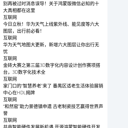
别再被过时消息误导！关于鸿蒙版微信必知的十
大真相都在这里
互联网
今日立秋！华为天气上线紫外线、能见度等六大
图层，出行前必看！
互联网
华为天气地图大更新，新增六大图层让你出行无
忧
互联网
金砖大赛之第三届3D数字化内容设计创作赛项搭
台，3D数字化技术全
互联网
家门口的“智慧养老”来了 番禺区适老生活体验展销
中心在HDL揭牌
互联网
“和然窑”助力景德镇申遗 古老制瓷技艺赢得世界声
誉
互联网
共商智能硬件发展新机遇 开源鸿蒙智能硬件开发