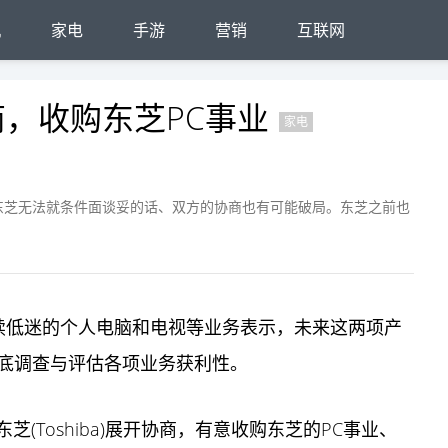
机
家电
手游
营销
互联网
，收购东芝PC事业
家电
东芝无法就条件面谈妥的话、双方的协商也有可能破局。东芝之前也
绩持续低迷的个人电脑和电视等业务表示，未来这两项产
底调查与评估各项业务获利性。
东芝(Toshiba)展开协商，有意收购东芝的PC事业、