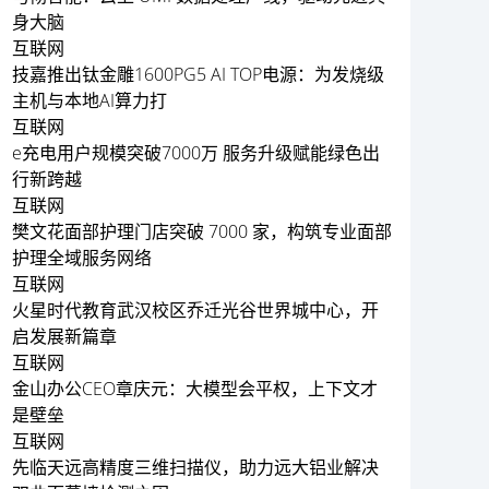
身大脑
互联网
技嘉推出钛金雕1600PG5 AI TOP电源：为发烧级
主机与本地AI算力打
互联网
e充电用户规模突破7000万 服务升级赋能绿色出
行新跨越
互联网
樊文花面部护理门店突破 7000 家，构筑专业面部
护理全域服务网络
互联网
火星时代教育武汉校区乔迁光谷世界城中心，开
启发展新篇章
互联网
金山办公CEO章庆元：大模型会平权，上下文才
是壁垒
互联网
先临天远高精度三维扫描仪，助力远大铝业解决