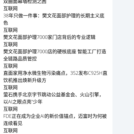
双曲面幕墙检测之困
互联网
38年只做一件事：樊文花面部护理的长期主义底
色
互联网
樊文花面部护理7000家门店背后的专业逻辑
互联网
樊文花面部护理7000店的硬核底座 智能工厂打造
全链路品质管控
互联网
直面家用净水微生物污染痛点，352发布C925H直
饮机推出焕新升级方
互联网
萤石携手北京字节跳动公益基金会、火山引擎，
以AI之眼点亮“少年
互联网
FDE正在成为企业AI的新价值锚点，迈富时为何被
连续看见
互联网