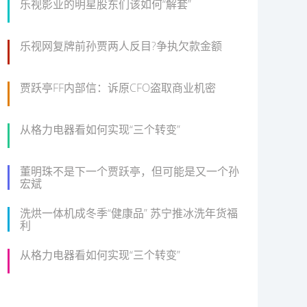
乐视影业的明星股东们该如何“解套”
乐视网复牌前孙贾两人反目?争执欠款金额
贾跃亭FF内部信：诉原CFO盗取商业机密
从格力电器看如何实现“三个转变”
董明珠不是下一个贾跃亭，但可能是又一个孙
宏斌
洗烘一体机成冬季“健康品” 苏宁推冰洗年货福
利
从格力电器看如何实现“三个转变”