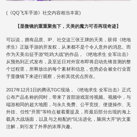
(《QQ飞车手游》社交内容相当丰富)
【显微镜的重重聚焦下，天美的魔力可否再现奇迹】
可以说，拥有品质、IP、社交这三张王牌的天美，获得《绝地
求生》正版手游的开发权，从来都不是个令人意外的消息。而
作为天美出征手游“吃鸡大战”的作品，《绝地求生 全军出击》
从预热到正式发布，及至近日对外宣布即将启动先锋首测的整
个过程里，所释放出的每个素材和信息，也势必会被全行业置
于显微镜下来进行观察，分析其优劣点所在。
2017年12月1日的腾讯TGC现场，《绝地求生 全军出击》正式
公布产品名称的同时，带来了首部游戏宣传视频。视频中，与
端游相同的超大地图，与永久免费、公平竞技、便捷操作、无
外挂、任性“开黑”等特点被着重提及，而最后部分出现的海上
载具大战场面，以及与之相配的“玩法进化，脑洞大开”的文案
注解，则引发了外界的浓厚兴趣。