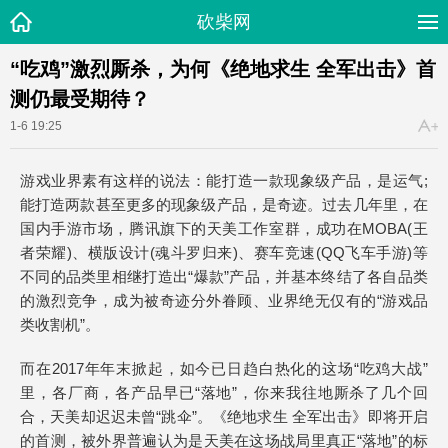
砍柴网
“吃鸡”激烈厮杀，为何《绝地求生 全军出击》首
测仍最受期待？
1-6 19:25
游戏业界素有这样的说法：能打造一款现象级产品，是运气;
能打造两款甚至更多的现象级产品，是奇迹。过去几年里，在
国内手游市场，腾讯旗下的天美工作室群，成功在MOBA(王
者荣耀)、横版设计(魂斗罗归来)、赛车竞速(QQ飞车手游)等
不同的品类里相继打造出“爆款”产品，并基本终结了各自品类
的激烈竞争，成为被奇迹分外眷顾、业界绝无仅有的“游戏品
类收割机”。
而在2017年年末掀起，如今已日趋白热化的这场“吃鸡大战”
里，各厂商，各产品早已“落地”，你来我往地厮杀了几个回
合，天美却迟迟未曾“跳伞”。《绝地求生 全军出击》即将开启
的首测，被外界普遍认为是天美在这场战局里真正“落地”的标