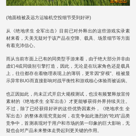
(地面植被及远方运输机空投细节受到好评)
从《绝地求生 全军出击》目前已对外释出的这些游戏实录素
材来看，天美无疑对于该产品在空降、载具、场景细节等方面
有着充沛信心。
而从当前市面上已有的同类型手游来看，由于绝大部分并非由
虚幻4或同级别引擎打造，因此，无论是在玩家角色还是载具
上，往往都存在着物理表现上的薄弱，更常因“穿模”、植被显
示异常BUG而直接影响对战平衡性和游戏核心体验而被诟病。
也正因如此，尚未正式开启大规模测试，也没有频繁释放宣传
素材的《绝地求生 全军出击》才更能够获得外界持续关注。
不过，除了已经获得好评的这些优势因素外，《绝地求生 全
军出击》的整体表现究竟如何，在竞争如此激烈的“吃鸡”品类
竞争中，首测表现对于用户和市场的第一印象的巨大影响，无
疑也会对产品未来整体走势起到更关键的作用。