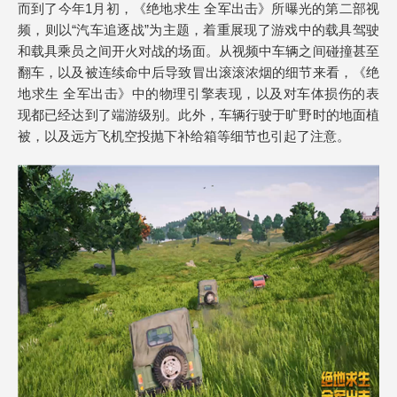
而到了今年1月初，《绝地求生 全军出击》所曝光的第二部视
频，则以“汽车追逐战”为主题，着重展现了游戏中的载具驾驶
和载具乘员之间开火对战的场面。从视频中车辆之间碰撞甚至
翻车，以及被连续命中后导致冒出滚滚浓烟的细节来看，《绝
地求生 全军出击》中的物理引擎表现，以及对车体损伤的表
现都已经达到了端游级别。此外，车辆行驶于旷野时的地面植
被，以及远方飞机空投抛下补给箱等细节也引起了注意。