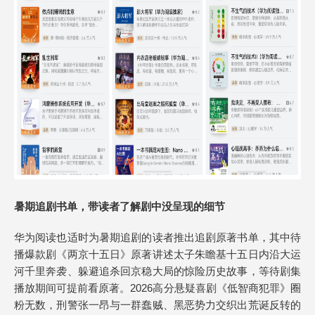
暑期追剧书单，带读者了解剧中没呈现的细节
华为阅读也适时为暑期追剧的读者推出追剧原著书单，其中待
播爆款剧《两京十五日》原著讲述太子朱瞻基十五日内沿大运
河千里奔袭、躲避追杀回京稳大局的惊险历史故事，等待剧集
播放期间可提前看原著。2026高分悬疑喜剧《低智商犯罪》圈
粉无数，刑警张一昂与一群蠢贼、黑恶势力交织出荒诞反转的