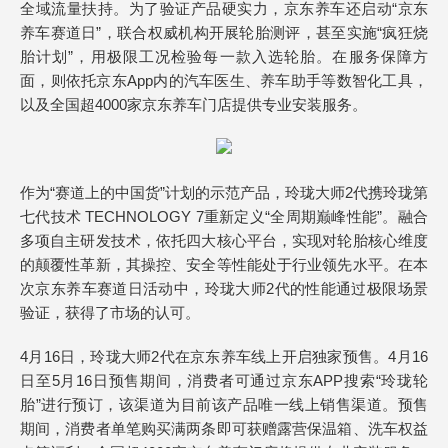
全域流量扶持。为了验证产品硬实力，京东养车还启动“京东
养车赛道日”，联合权威机构开展轮胎测评，甚至实施“疯狂烧
胎计划”，用极限工况检验每一款入选轮胎。在服务保障方
面，则依托京东App内的汽车医生、养车助手等数智化工具，
以及全国超4000家京东养车门店提供专业安装服务。
作为“赛道上的中国货”计划的示范产品，玲珑大师2代携玲珑第
七代技术 TECHNOLOGY 7重新定义“全周期巅峰性能”。融合
多项自主研发技术，依托四大核心平台，实现对轮胎核心维度
的颠覆性革新，其操控、安全等性能处于行业领先水平。在本
次京东养车赛道日活动中，玲珑大师2代的性能通过极限场景
验证，获得了市场的认可。
4月16日，玲珑大师2代在京东养车线上开启独家预售。4月16
日至5月16日预售期间，消费者可通过京东APP搜索“玲珑轮
胎”进行预订，该渠道为目前该产品唯一线上销售渠道。预售
期间，消费者单笔购买满两条即可获赠露营保温箱、洗车权益