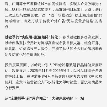
海、广州等十五座枢纽城市的高铁网络，实现大户外强曝光；
线上则利用终端场景感知能力，精准识别目标出行人群，进行
二次追投与数据回收。这一“线下场景锚定+线上精准追投”的
跨域组合，有效打破了传统户外广告“无法度量后链路”的痛
点。
过敏季的“快应用+版位矩阵”转化
： 春季过敏性鼻炎高发期，
以岭疾防宝快应用针对流感高发城市及目标人群，组合开屏、
信息流、短信追投三大版位，完成了从认知抢占到心智培养再
到复访转化的全链路闭环。
投后度量层面，以岭药业引入PBI鲸鸿指数进行品牌健康度评
估。数据显示，2025年11月至2026年4月，以岭品牌综合考虑
度持续上扬，在鸿蒙用户4月医药健康品牌考虑度排名中位居
前列。这意味着营销投入不仅转化为即时销量，更沉淀为品牌
心智资产。
从“流量捕手”到“用户知己”：大健康营销的下一站