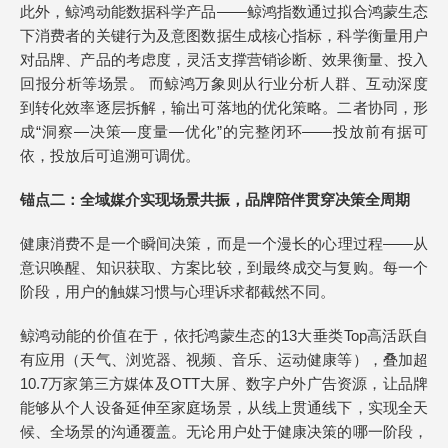
此外，鲸鸿动能数据科学产品——鲸鸿指数通过拟合鸿蒙生态
下消费者的关键行为及意图数据生成核心指标，科学衡量用户
对品牌、产品的考虑度，灵活支撑营销诊断、效果衡量、投入
回报分析等场景。 而鲸鸿万象则从行业分析人群、互动深度
到转化效率逐层拆解，输出可落地的优化策略。二者协同，形
成“洞察—决策—度量—优化”的完整闭环——投放前有据可
依，投放后可追溯可调优。
锚点二：全域媒介实现场景共振，品牌陪伴贯穿决策全周期
健康消费不是一个瞬间决策，而是一个漫长的心理过程——从
意识唤醒、知识获取、方案比较，到最终成交与复购。每一个
阶段，用户的触媒习惯与心理诉求都截然不同。
鲸鸿动能的价值在于，依托鸿蒙生态的13大垂类Top高活跃自
有应用（天气、浏览器、视频、音乐、运动健康等），叠加超
10.7万家第三方媒体及OTT大屏、数字户外广告资源，让品牌
能够从个人设备延伸至家庭场景，从线上贯通线下，实现全天
候、全场景的沟通覆盖。无论用户处于健康决策的哪一阶段，