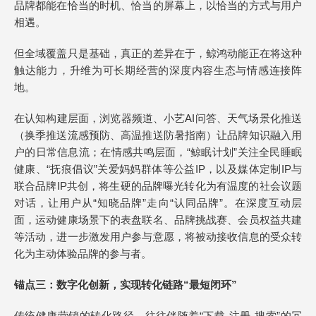
品牌都能在恰当的时机、恰当的屏幕上，以恰当的方式与用户
相遇。
但全域覆盖只是基础，真正的差异在于，鲸鸿动能正在将这种
触达能力，升维为可长期经营的深度内容生态与情感连接阵
地。
在认知构建层面，浏览器频道、小艺AI问答、天气场景化推送
（换季推送流感预防、高温推送防暑指南）让品牌知识融入用
户的日常信息流；在情感共鸣层面，“鲸眠计划”关注全民睡眠
健康、“抚痕倡议”关爱妈妈群体等公益IP，以及媒体定制IP与
联合品牌IP共创，将生硬的品牌曝光转化为有温度的社会议题
对话，让用户从“知晓品牌”走向“认同品牌”。在深度互动层
面，运动健康场景下的表盘联名、品牌挑战赛、会员权益共建
等活动，进一步激发用户参与意愿，将被动接收信息的受众转
化为主动体验品牌的参与者。
锚点三：数字化创新，实现转化链路“最短闭环”
传统健康营销的转化路径，往往伴随着“下载-注册-搜索”的冗