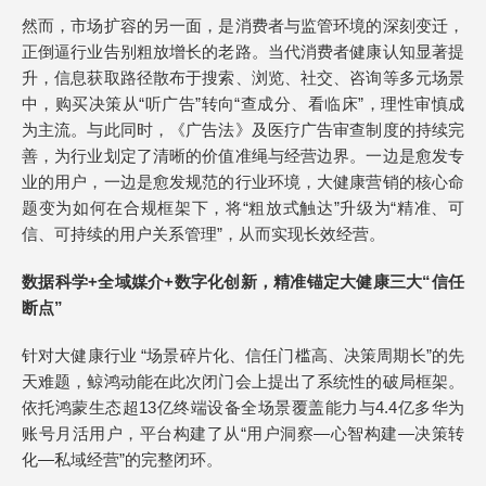
然而，市场扩容的另一面，是消费者与监管环境的深刻变迁，
正倒逼行业告别粗放增长的老路。当代消费者健康认知显著提
升，信息获取路径散布于搜索、浏览、社交、咨询等多元场景
中，购买决策从“听广告”转向“查成分、看临床”，理性审慎成
为主流。与此同时，《广告法》及医疗广告审查制度的持续完
善，为行业划定了清晰的价值准绳与经营边界。一边是愈发专
业的用户，一边是愈发规范的行业环境，大健康营销的核心命
题变为如何在合规框架下，将“粗放式触达”升级为“精准、可
信、可持续的用户关系管理”，从而实现长效经营。
数据科学+全域媒介+数字化创新，精准锚定大健康三大“信任
断点”
针对大健康行业 “场景碎片化、信任门槛高、决策周期长”的先
天难题，鲸鸿动能在此次闭门会上提出了系统性的破局框架。
依托鸿蒙生态超13亿终端设备全场景覆盖能力与4.4亿多华为
账号月活用户，平台构建了从“用户洞察—心智构建—决策转
化—私域经营”的完整闭环。