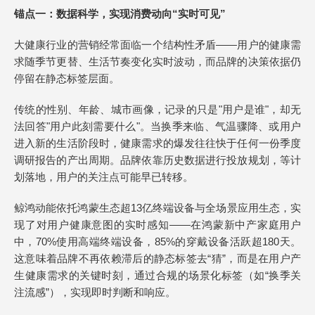
锚点一：数据科学，实现消费动向“实时可见”
大健康行业的营销经常面临一个结构性矛盾——用户的健康需
求随季节更替、生活节奏变化实时波动，而品牌的决策依据仍
停留在静态标签层面。
传统的性别、年龄、城市画像，记录的只是"用户是谁"，却无
法回答"用户此刻需要什么"。当换季来临、气温骤降、或用户
进入新的生活阶段时，健康需求的爆发往往快于任何一份季度
调研报告的产出周期。品牌依靠历史数据进行投放规划，等计
划落地，用户的关注点可能早已转移。
鲸鸿动能依托鸿蒙生态超13亿终端设备与全场景应用生态，实
现了对用户健康意图的实时感知——在鸿蒙新中产家庭用户
中，70%使用高端终端设备，85%的穿戴设备活跃超180天。
这意味着品牌不再依赖滞后的静态标签去“猜”，而是在用户产
生健康需求的关键时刻，通过合规的场景化标签（如“换季关
注流感”），实现即时判断和响应。