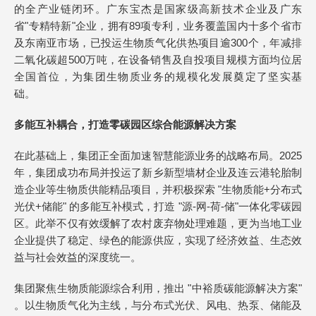
的全产业链闭环。广东宝杰是国家级高新技术企业及广东
省"专精特新"企业，拥有89项专利，业务覆盖国内十多个省市
及东南亚市场，已投运生物质气化供热项目逾300个，年减排
二氧化碳超500万吨，在设备销售及自投项目规模方面均位居
全国首位，为集团生物质业务的规模化发展奠定了坚实基
础。
多能互补耦合，打造零碳园区综合能源解决方案
在此基础上，集团正全面加速智慧能源业务的战略布局。2025
年，集团成功布局并投运了新乡新型墙材企业及连云港轮胎制
造企业等生物质供能精品项目，并积极探索 "生物质能+分布式
光伏+储能" 的多能互补模式，打造 "源-网-荷-储"一体化零碳园
区。此举不仅有效缓解了农村废弃物处理难题，更为当地工业
企业提供了稳定、绿色的能源供应，实现了经济效益、生态效
益与社会效益的深度统一。
集团聚焦生物质能源综合利用，推出 "中裕质碳能源解决方案"
。以生物质气化为主线，与分布式光伏、风电、热泵、储能及