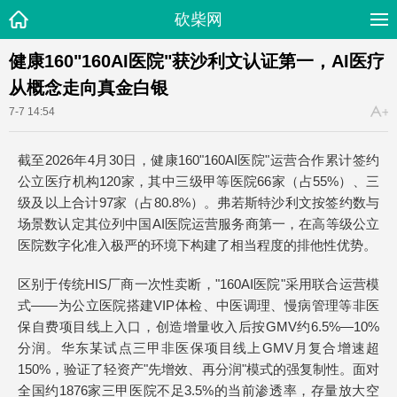
砍柴网
健康160"160AI医院"获沙利文认证第一，AI医疗
从概念走向真金白银
7-7 14:54
截至2026年4月30日，健康160"160AI医院"运营合作累计签约
公立医疗机构120家，其中三级甲等医院66家（占55%）、三
级及以上合计97家（占80.8%）。弗若斯特沙利文按签约数与
场景数认定其位列中国AI医院运营服务商第一，在高等级公立
医院数字化准入极严的环境下构建了相当程度的排他性优势。
区别于传统HIS厂商一次性卖断，"160AI医院"采用联合运营模
式——为公立医院搭建VIP体检、中医调理、慢病管理等非医
保自费项目线上入口，创造增量收入后按GMV约6.5%—10%
分润。华东某试点三甲非医保项目线上GMV月复合增速超
150%，验证了轻资产"先增效、再分润"模式的强复制性。面对
全国约1876家三甲医院不足3.5%的当前渗透率，存量放大空