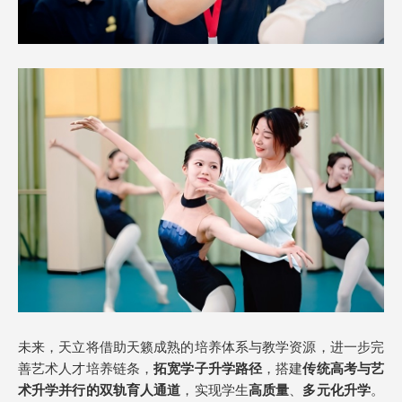
未来，天立将借助天籁成熟的培养体系与教学资源，进一步完
善艺术人才培养链条，
拓宽学子升学
路径
，搭建
传统高考与艺
术升学并行的
双轨育人通道
，实现学生
高质量
、
多元化升学
。