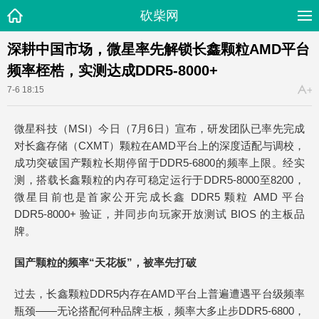
砍柴网
深耕中国市场，微星率先解锁长鑫颗粒AMD平台
频率桎梏，实测达成DDR5-8000+
7-6 18:15
微星科技（MSI）今日（7月6日）宣布，研发团队已率先完成
对长鑫存储（CXMT）颗粒在AMD平台上的深度适配与调校，
成功突破国产颗粒长期停留于DDR5-6800的频率上限。经实
测，搭载长鑫颗粒的内存可稳定运行于DDR5-8000至8200，
微星目前也是首家公开完成长鑫 DDR5 颗粒 AMD 平台
DDR5-8000+ 验证，并同步向玩家开放测试 BIOS 的主板品
牌。
国产颗粒的频率“天花板”，被率先打破
过去，长鑫颗粒DDR5内存在AMD平台上普遍遭遇平台级频率
瓶颈——无论搭配何种品牌主板，频率大多止步DDR5-6800，