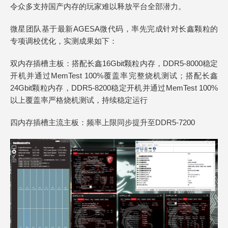
令众多支持国产内存的玩家难以释放平台全部潜力。
微星团队基于最新AGESA微代码，率先完成针对长鑫颗粒的
专项调校优化，实测成果如下：
双内存插槽主板：搭配长鑫16Gbit颗粒内存，DDR5-8000稳定
开机并通过MemTest 100%覆盖率完整烧机测试；搭配长鑫
24Gbit颗粒内存，DDR5-8200稳定开机并通过MemTest 100%
以上覆盖率严格烧机测试，持续稳定运行
四内存插槽主流主板：频率上限同步提升至DDR5-7200