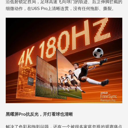
沿低射锁定胜局，足球高速飞向球门的轨迹、后卫伸脚拦截的
细微动作，在U6S Pro上清晰连贯，没有任何拖影、撕裂。
黑曜屏Pro抗反光，开灯看球也清晰
解决了色彩和拖影问题，还有一个被很多家庭忽视的观赛痛点