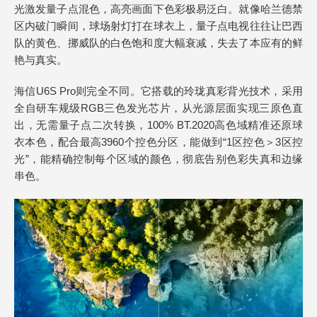
光激发量子点混色，高亮画面下色彩极易泛白。就像哈兰德禁
区内破门瞬间，球场射灯打在球衣上，量子点电视往往让巴西
队的黄色、挪威队的白色饱和度大幅衰减，失去了本应有的鲜
艳与真实。
海信U6S Pro则完全不同。它搭载的玲珑真彩背光技术，采用
全自研车规级RGB三色发光芯片，从光源层面实现三原色直
出，无需量子点二次转换，100% BT.2020高色域精准还原球
衣本色，配合最高3960个控色分区，能做到“1区控色＞3区控
光”，能精确控制每个区域的颜色，彻底告别色彩失真和边缘
串色。