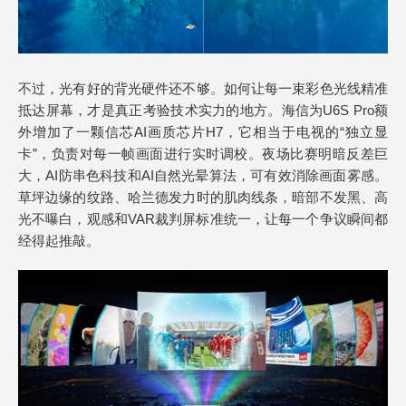
不过，光有好的背光硬件还不够。如何让每一束彩色光线精准
抵达屏幕，才是真正考验技术实力的地方。海信为U6S Pro额
外增加了一颗信芯AI画质芯片H7，它相当于电视的“独立显
卡”，负责对每一帧画面进行实时调校。夜场比赛明暗反差巨
大，AI防串色科技和AI自然光晕算法，可有效消除画面雾感。
草坪边缘的纹路、哈兰德发力时的肌肉线条，暗部不发黑、高
光不曝白，观感和VAR裁判屏标准统一，让每一个争议瞬间都
经得起推敲。