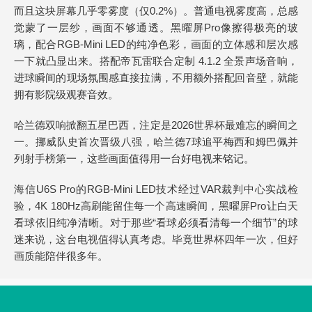
而且这块屏幕几乎零雾度（仅0.2%）。普通电视雾度高，总感
觉蒙了一层纱，画面不够通透。黑曜屏Pro像擦得极亮的玻
璃，配合RGB-Mini LED的纯净色彩，画面的立体感和层次感
一下就凸显出来。搭配帝瓦雷联合定制 4.1.2 全景声场音响，
进球瞬间的现场氛围感直接拉满，不用额外搭配回音壁，就能
拥有影院级观赛音效。
哈兰德双响掀翻五星巴西，注定是2026世界杯最难忘的瞬间之
一。挪威队史首次晋级八强，哈兰德7球追平梅西和姆巴佩并
列射手榜第一，这些画面值得用一台好电视来铭记。
海信U6S Pro的RGB-Mini LED技术经过VAR裁判中心实战检
验，4K 180Hz高刷能留住每一个高速瞬间，黑曜屏Pro让白天
看球依旧纯净清晰。对于那些“看球必须看清每一个细节”的球
迷来说，这台电视值得认真考虑。毕竟世界杯四年一次，但好
画质能陪伴很多年。