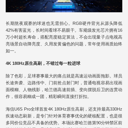
长期熬夜观赛的球迷也无需担心。RGB硬件背光从源头降低
42%有害蓝光，长时间看球不易眼干。车规级发光芯片拥有16
万小时超长寿命，搭配亮度稳定算法，不会出现量子点电视高
亮场景自动降亮度、久用发黄偏色的问题，常年使用画质始终
如一。
4K 180Hz原生高刷，不错过每一粒进球
除了色彩，足球赛事最大的痛点就是高速运动画面拖影。球员
长途奔袭、边路传中、门前抢点射门时，普通电视容易出现画
面模糊、人物残影，哈兰德高速前插、变向摆脱后卫的连贯动
作，很容易糊成一团，精彩瞬间直接打折扣。
海信U6S Pro全球首发4K 180Hz原生高刷，还支持最高330Hz
疾速动态刷新，是专门针对体育赛事优化的硬核配置，也是很
多同价位竞品不具备的优势。本场比赛哈兰德第90分钟禁区前