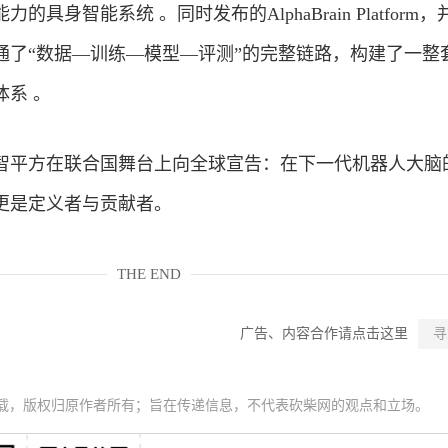
具身智能系统 。同时发布的AlphaBrain Platform
通了“数据—训练—模型—评测”的完整链路，构建了一整
系 。
智平方在联合国舞台上向全球宣告：在下一代机器人大脑
更是定义者与贡献者。
THE END
广告、内容合作请点击这里
寻
载，版权归原作者所有；旨在传递信息，不代表砍柴网的观点和立场。