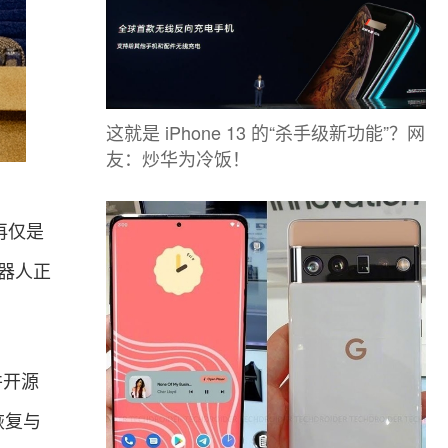
这就是 iPhone 13 的“杀手级新功能”？网
友：炒华为冷饭！
再仅是
器人正
并开源
恢复与