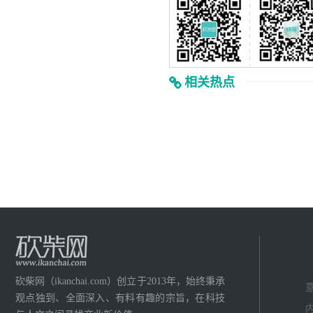
相关热点
砍柴网（ikanchai.com）创立于2013年，始终秉承
意
观点独到、全面深入、有料有趣的宗旨，在科技
内