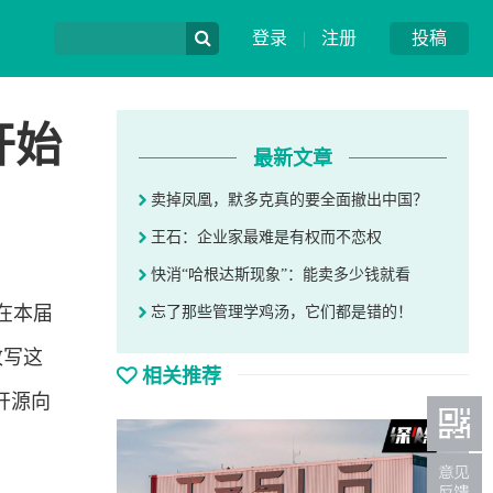
登录
|
注册
投稿
开始
最新文章
卖掉凤凰，默多克真的要全面撤出中国？
王石：企业家最难是有权而不恋权
快消“哈根达斯现象”：能卖多少钱就看
在本届
忘了那些管理学鸡汤，它们都是错的！
改写这
相关推荐
开源向