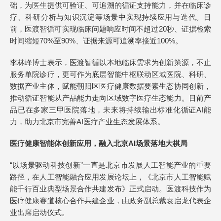
础，为医生提供可验证、可追溯的循证支持能力，并在临床诊
疗、科研分析与知识沉淀等场景中实现持续应用与迭代。目
前，医渡智循可实现临床问题响应时间不超过20秒、证据检索
时间缩短70%至90%、证据来源可追溯率接近100%。
李林峰博士表示，医渡智循以本地临床需求为创新策源，不止
服务单院诊疗，更可作为底层智能中枢联动区域医院、科研、
数据产业主体，赋能朝阳区医疗健康数据要素生态协同创新，
推动循证智能从产品能力走向区域数字医疗生态能力。目前产
品已在多家三甲医院落地，未来将持续输出标准化循证AI能
力，助力北京市完善AI医疗产业生态发展体系。
医疗健康智能
体创新
应用，融入北京AI场景落地大棋局
“以场景驱动科技创新”一直是北京市发展人工智能产业的重要
路径，在人工智能融合应用发展论坛上，《北京市人工智能赋
能千行百业典型场景合作共建发布》正式启动。医渡科技作为
医疗健康赛道核心合作共建企业，由政务副总裁袁启龙代表企
业出席启动仪式。