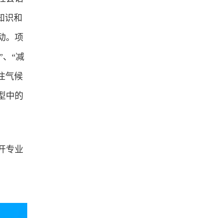
知识和
动。项
”、“减
注气候
型中的
开专业