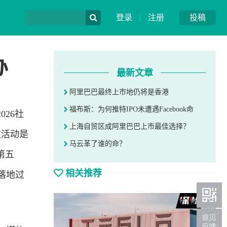
登录
|
注册
投稿
办
最新文章
阿里巴巴最终上市地仍将是香港
福布斯：为何推特IPO未遭遇Facebook命
026社
上海自贸区成阿里巴巴上市最佳选择？
次活动是
马云革了谁的命？
第五
相关推荐
落地过