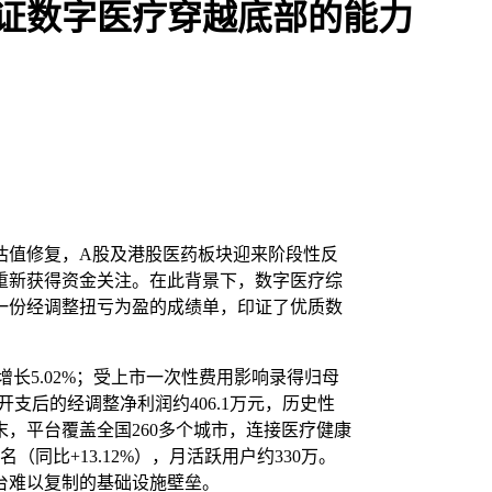
印证数字医疗穿越底部的能力
块估值修复，A股及港股医药板块迎来阶段性反
重新获得资金关注。在此背景下，数字医疗综
，用一份经调整扭亏为盈的成绩单，印证了优质数
比增长5.02%；受上市一次性费用影响录得归母
市开支后的经调整净利润约406.1万元，历史性
末，平台覆盖全国260多个城市，连接医疗健康
名（同比+13.12%），月活跃用户约330万。
台难以复制的基础设施壁垒。