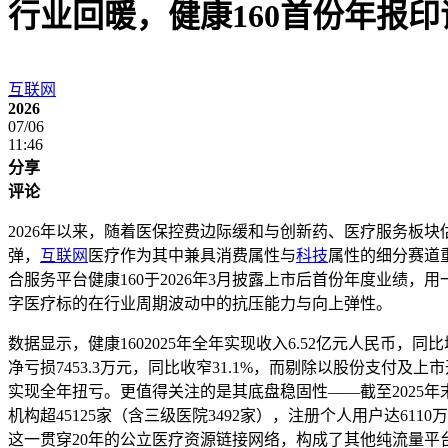
行业回暖，健康160首份年报
互联网
2026
07/06
11:46
分享
评论
2026年以来，随着医保控费边际缓和与创新药、医疗服务板
弹，
互联网
医疗作为其中兼具消费属性与
科技
属性的细分赛道
合服务平台健康160于2026年3月披露上市后首份年度业绩
字医疗标的在行业周期波动中的抗压能力与向上弹性。
数据显示，健康1602025年全年实现收入6.52亿元人民币，同
净亏损7453.3万元，同比收窄31.1%，而剔除以股份支付及上
实现全年扭亏。更值得关注的是其底盘稳固性——截至2025年
机构超45125家（含三级医院3492家），注册个人用户达6110万
这一贯穿20年的公立医疗资源链接网络，构成了其他纯流量平