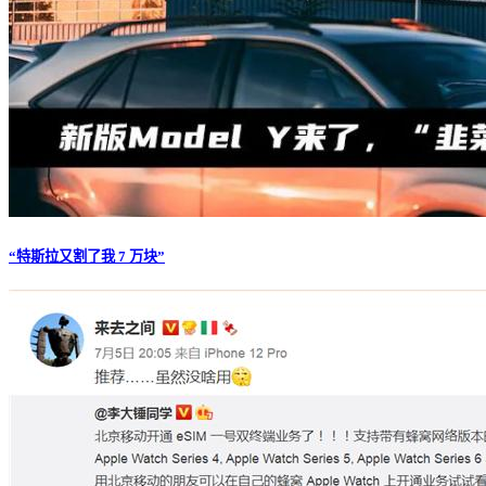
“特斯拉又割了我 7 万块”