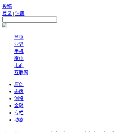
投稿
登录
|
注册
首页
业界
手机
家电
电商
互联网
原创
态度
创投
金融
专栏
动态