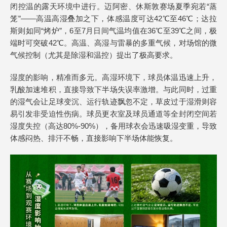
闭控温的露天环境中进行。迈阿密、休斯敦赛场夏季宛若“蒸
笼”——高温高湿叠加之下，体感温度可达42℃至46℃；达拉
斯则如同“烤炉”，6至7月日间气温均值在36℃至39℃之间，极
端时可突破42℃。高温、高湿与雷暴的多重气候，对场馆的微
气候控制（尤其是除湿和温控）提出了极高要求。
湿度的影响，精准而多元。高湿环境下，球员体温迅速上升，
乳酸加速堆积，直接导致下半场失误率激增。与此同时，过重
的湿气会让足球变沉、运行轨迹飘忽不定，草皮过于湿滑则容
易引发非受迫性伤病。球员更衣室及球员通道等全封闭空间若
湿度失控（高达80%-90%），备用球衣会迅速吸湿变重，导致
体感闷热、排汗不畅，直接影响下半场体能恢复。