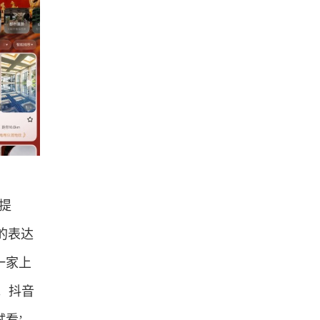
提
的表达
一家上
。抖音