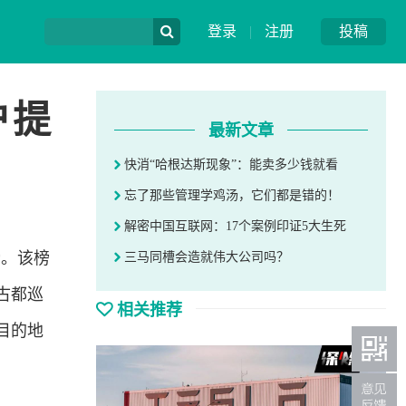
登录
|
注册
投稿
户提
最新文章
快消“哈根达斯现象”：能卖多少钱就看
忘了那些管理学鸡汤，它们都是错的！
解密中国互联网：17个案例印证5大生死
榜。该榜
三马同槽会造就伟大公司吗？
古都巡
相关推荐
目的地