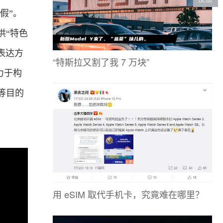
假”。
供“特色
表达方
“特斯拉又割了我 7 万块”
力于构
等目的
用 eSIM 取代手机卡，究竟难在哪里？