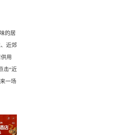
对味的居
境、近郊
店供用
点击“近
，来一场