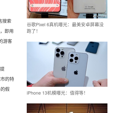
店搜索
谷歌Pixel 6真机曝光：最美安卓屏幕没
跑了！
任，即用
的游客
店提
城市的特
得的假
iPhone 13机模曝光：值得等！