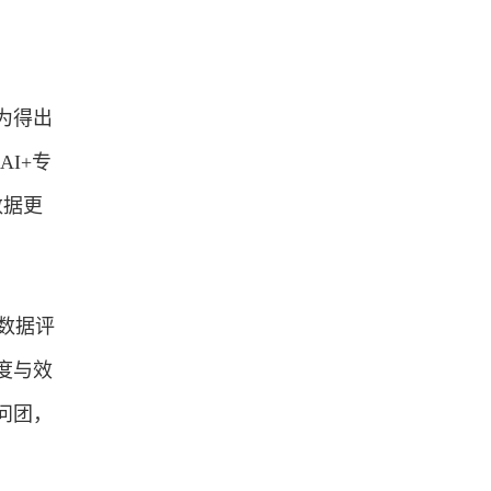
为得出
I+专
数据更
数据评
度与效
问团，