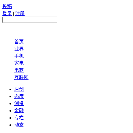
投稿
登录
|
注册
首页
业界
手机
家电
电商
互联网
原创
态度
创投
金融
专栏
动态