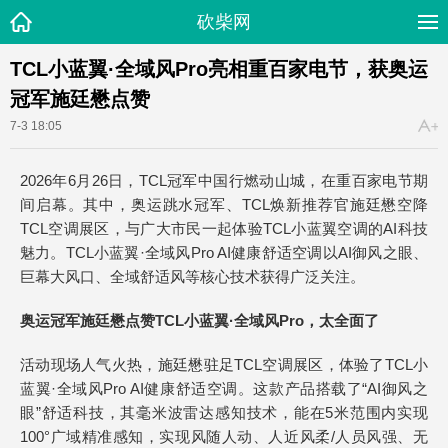
砍柴网
TCL小蓝翼·全域风Pro亮相重百家电节，获奥运
冠军施廷懋点赞
7-3 18:05
2026年6月26日，TCL冠军中国行燃动山城，在重百家电节期
间启幕。其中，奥运跳水冠军、TCL焕新推荐官施廷懋空降
TCL空调展区，与广大市民一起体验TCL小蓝翼空调的AI科技
魅力。TCL小蓝翼·全域风Pro AI健康舒适空调以AI御风之眼、
巨幕大风口、全域舒适风等核心技术获得广泛关注。
奥运冠军施廷懋点赞TCL小蓝翼·全域风Pro，太全面了
活动现场人气火热，施廷懋驻足TCL空调展区，体验了TCL小
蓝翼·全域风Pro AI健康舒适空调。这款产品搭载了“AI御风之
眼”舒适科技，其毫米波雷达感知技术，能在5米范围内实现
100°广域精准感知，实现风随人动、人近风柔/人员风强、无