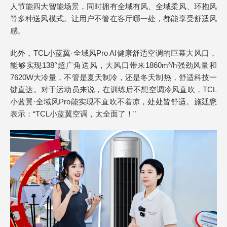
人节能四大智能场景，同时拥有全域有风、全域柔风、环抱风
等多种送风模式。让用户不管在客厅哪一处，都能享受舒适风
感。
此外，TCL小蓝翼·全域风Pro AI健康舒适空调的巨幕大风口，
能够实现138°超广角送风，大风口带来1860m³/h强劲风量和
7620W大冷量，不管是夏天制冷，还是冬天制热，舒适科技一
键直达。对于运动员来说，在训练后不想空调冷风直吹，TCL
小蓝翼·全域风Pro能实现不直吹不着凉，处处皆舒适。施廷懋
表示：“TCL小蓝翼空调，太全面了！”