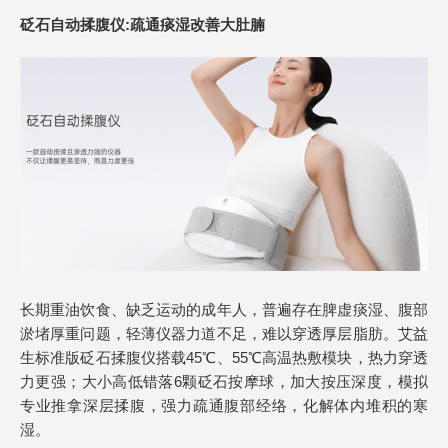
砭石自动揉腹仪
:
疏通痰湿改善大肚腩
长期重油饮食、缺乏运动的成年人，普遍存在脾虚痰湿、腹部
淤堵厚重问题，轻薄仪器力道不足，难以穿透厚层脂肪。艾益
生标准版砭石揉腹仪搭载45℃、55℃高温热敷模块，热力穿透
力更强；大小高低错落6颗砭石按摩球，加大按压深度，模拟
专业推拿深层揉腹，强力疏通腹部经络，化解体内堆积的寒
湿。