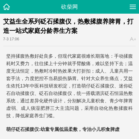
砍柴网
​艾益生全系列砭石揉腹仪，热敷揉腹养脾胃，打
造一站式家庭分龄养生方案
7-3 17:06
坚持揉腹热敷好处良多，但现代家庭很难长期落地：手动揉腹
耗时又费力，往往揉上十分钟就手臂酸痛，难以坚持下去；温
度无法恒定，热敷时冷时热效果大打折扣；成人、儿童共用一
套手法，力度把控不当易损伤肠胃。针对大众养生痛点，艾益
生依托13年中医科技研发积淀，打造萌仔砭石揉腹仪、迷你砭
石自动揉腹仪、砭石自动揉腹仪，统一搭载泗滨砭石恒温热敷
系统，通过差异化硬件设计，分别解决儿童积食、青少年脾胃
虚弱、成人痰湿肥胖三大主流问题，采用自动化热敷揉腹科
技，降低家庭养生门槛。
萌仔砭石揉腹仪
:
幼童专属低温柔敷，专治小儿积食脾虚