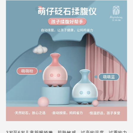
3岁至6岁儿童脏腑娇嫩，肌肤敏感，过高的温度、过重的力