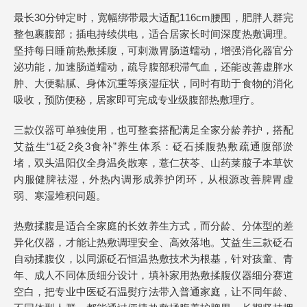
最长30分钟定时，宽幅绑带最大适配116cm腰围，肥胖人群完
整包裹腹部；插电持续供电，适合居家长时间深度热敷调理。
坚持每日睡前热敷揉腹，可刺激胃肠道蠕动，增强消化器官分
泌功能，加速肠道蠕动，疏导腹部积滞气血，还能改善虚胖水
肿、大便黏腻、身体沉重等痰湿症状，同时有助于食物的消化
吸收，预防便秘，居家即可完成专业级腹部热敷理疗。
三款仪器可单独使用，也可整套搭配满足全家分龄养护，搭配
艾益生“1砭2灸3食补”养生体系：砭石揉腹热敷疏通腹部淤
堵，双头温阳仪全身温灸散寒，薏仁茯苓、山药莱菔子本草饮
内服健脾祛湿，外热内调形成养护闭环，从根源改善脾胃虚
弱、寒湿堆积问题。
热敷揉腹是适合全家庭的长效养生方式，而分龄、分体型的差
异化仪器，才能让热敷调理安全、高效落地。艾益生三款砭石
自动揉腹仪，以同源砭石恒温热敷技术为根基，针对孩童、青
年、成人不同体质细分设计，填补家用热敷揉腹仪器细分赛道
空白，把专业中医砭石温熨疗法带入普通家庭，让不同年龄、