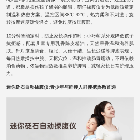
道，都极易损伤孩子娇弱的肠胃，萌仔揉腹仪专为低龄孩童定
制温和热敷方案。温控区间38℃-42℃，热力柔和不刺激；旋
转按摩速度缓慢轻柔，避免过度按压腹部。
10分钟智能定时，防止家长操作超时；小巧萌系外观降低孩子
抗拒感，配套儿童专用乳香陈皮精油，天然果香温和滋养肌
肤。针对孩童挑食、腹胀、大便干结、生长迟缓等脾虚表现，
每日热敷揉按中脘、天枢穴位，温和推动肠胃蠕动，不用依赖
消食药物，依靠物理热敷推拿养护脾胃，减轻家长日常护理压
力。
迷你砭石自动揉腹仪
:
青少年与纤瘦人群便携热敷首选