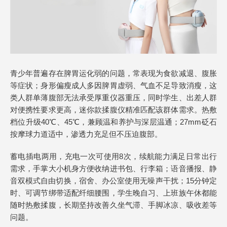
青少年普遍存在脾胃运化弱的问题，常表现为食欲减退、腹胀
等症状；身形偏瘦成人多因脾胃虚弱、气血不足导致消瘦，这
类人群单薄腹部无法承受厚重仪器重压，同时学生、出差人群
对便携性要求更高，迷你款揉腹仪精准匹配该群体需求。热敷
档位升级40℃、45℃，兼顾温和养护与深层温通；27mm砭石
按摩球力道适中，渗透力充足但不压迫腹部。
蓄电插电两用，充电一次可使用8次，续航能力满足日常出行
需求，手掌大小机身方便收纳进书包、行李箱；语音播报、静
音双模式自由切换，宿舍、办公室使用无噪声干扰；15分钟定
时、可调节绑带适配纤细腰围，学生晚自习、上班族午休都能
随时热敷揉腹，长期坚持改善久坐气滞、手脚冰凉、吸收差等
问题。