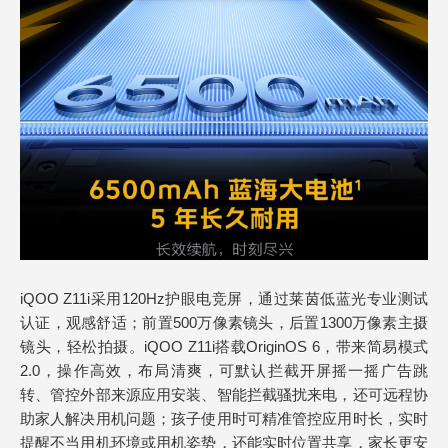
iQOO Z11i采用120Hz护眼电竞屏，通过莱茵低蓝光专业测试
认证，观感舒适；前置500万像素镜头，后置1300万像素主摄
镜头，轻松拍摄。iQOO Z11i搭载OriginOS 6，带来简易模式
2.0，操作高效，布局清爽，可默认拦截开屏摇一摇广告跳
转、管控外部来源应用安装、智能拦截骚扰来电，还可远程协
助家人解决用机问题；孩子使用时可精准管控应用时长，实时
提醒不当用机环境或用机姿势，还能实时位置共享，家长更安