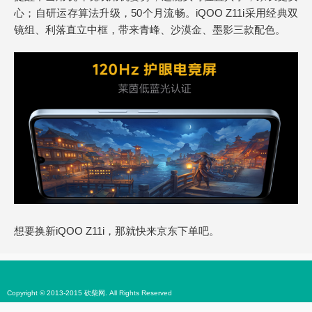
心；自研运存算法升级，50个月流畅。iQOO Z11i采用经典双
镜组、利落直立中框，带来青峰、沙漠金、墨影三款配色。
想要换新iQOO Z11i，那就快来京东下单吧。
Copyright © 2013-2015 砍柴网. All Rights Reserved