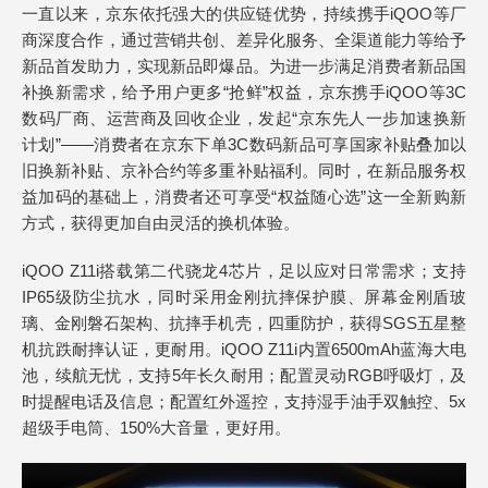
一直以来，京东依托强大的供应链优势，持续携手iQOO等厂
商深度合作，通过营销共创、差异化服务、全渠道能力等给予
新品首发助力，实现新品即爆品。为进一步满足消费者新品国
补换新需求，给予用户更多“抢鲜”权益，京东携手iQOO等3C
数码厂商、运营商及回收企业，发起“京东先人一步加速换新
计划”——消费者在京东下单3C数码新品可享国家补贴叠加以
旧换新补贴、京补合约等多重补贴福利。同时，在新品服务权
益加码的基础上，消费者还可享受“权益随心选”这一全新购新
方式，获得更加自由灵活的换机体验。
iQOO Z11i搭载第二代骁龙4芯片，足以应对日常需求；支持
IP65级防尘抗水，同时采用金刚抗摔保护膜、屏幕金刚盾玻
璃、金刚磐石架构、抗摔手机壳，四重防护，获得SGS五星整
机抗跌耐摔认证，更耐用。iQOO Z11i内置6500mAh蓝海大电
池，续航无忧，支持5年长久耐用；配置灵动RGB呼吸灯，及
时提醒电话及信息；配置红外遥控，支持湿手油手双触控、5x
超级手电筒、150%大音量，更好用。