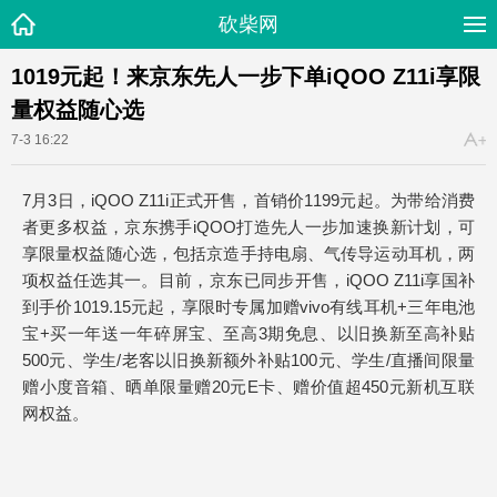
砍柴网
1019元起！来京东先人一步下单iQOO Z11i享限
量权益随心选
7-3 16:22
7月3日，iQOO Z11i正式开售，首销价1199元起。为带给消费
者更多权益，京东携手iQOO打造先人一步加速换新计划，可
享限量权益随心选，包括京造手持电扇、气传导运动耳机，两
项权益任选其一。目前，京东已同步开售，iQOO Z11i享国补
到手价1019.15元起，享限时专属加赠vivo有线耳机+三年电池
宝+买一年送一年碎屏宝、至高3期免息、以旧换新至高补贴
500元、学生/老客以旧换新额外补贴100元、学生/直播间限量
赠小度音箱、晒单限量赠20元E卡、赠价值超450元新机互联
网权益。