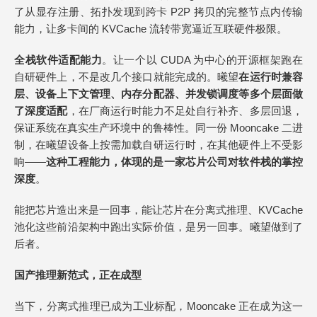
了从显存注册、拓扑发现到跨卡 P2P 拷贝的完整节点内传输
能力，让多卡间的 KVCache 流转带宽逼近互联硬件极限。
全栈软件适配能力
。让一个以 CUDA 为中心的开源框架跑在
自研硬件上，不是改几个接口就能完成的。曦望
在运行时兼容
层、设备上下文管理、内存分配器、并发锁调度等多个层面做
了深度适配
，在厂商运行时能力不足处自行补齐、多层回退，
保证系统在真实生产环境中的鲁棒性。同一份 Mooncake 二进
制，在曦望设备上按需加载自研运行时，在其他硬件上不受影
响——
这种工程能力，体现的是一家芯片公司对软件栈的掌控
深度
。
能把芯片造出来是一回事，能让芯片在分离式推理、KVCache
池化这些前沿架构中跑出实际价值，是另一回事。曦望做到了
后者。
国产推理新范式，正在成型
当下，分离式推理已成为工业标配，Mooncake 正在成为这一