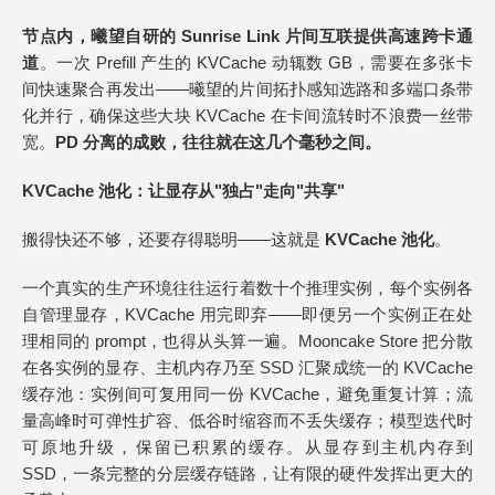
节点内，曦望自研的 Sunrise Link 片间互联提供高速跨卡通
道
。一次 Prefill 产生的 KVCache 动辄数 GB，需要在多张卡
间快速聚合再发出——曦望的片间拓扑感知选路和多端口条带
化并行，确保这些大块 KVCache 在卡间流转时不浪费一丝带
宽。
PD 分离的成败，往往就在这几个毫秒之间。
KVCache
池化：
让显存
从"独占"走向"共享"
搬得快还不够，还要存得聪明——这就是
KVCache
池化
。
一个真实的生产环境往往运行着数十个推理实例，每个实例各
自管理显存，KVCache 用完即弃——即便另一个实例正在处
理相同的 prompt，也得从头算一遍。Mooncake Store 把分散
在各实例的显存、主机内存乃至 SSD 汇聚成统一的 KVCache
缓存池：实例间可复用同一份 KVCache，避免重复计算；流
量高峰时可弹性扩容、低谷时缩容而不丢失缓存；模型迭代时
可原地升级，保留已积累的缓存。从显存到主机内存到
SSD，一条完整的分层缓存链路，让有限的硬件发挥出更大的