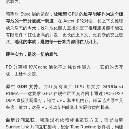
承载力。
曦望对 Store 层的适配，
让曦望 GPU 的显存能够作为这个缓
存池的一部分被统一调度
。在 Agent 多轮对话、长上下文推理
成为常态的今天，这种池化能力直接决定了推理服务能不能在
有限硬件下扛住更高的并发、更长的上下文、更复杂的交互链
路。
池化的
本质，是把每
一份算力都用在
刀刃上。
硬件实力，是这一切的底气
PD 分离和 KVCache 池化不是纯软件能力——它们的天花
板，由硬件决定。
原生 GDR 支持
。并非所有国产 GPU 都支持 GPUDirect
RDMA——这要求 GPU 在硬件层面允许网卡通过 PCIe P2P
DMA 直接读写显存，绕过 CPU 和主机内存。曦望芯片原生具
备这一能力，这是 PD 分离架构能跑出实际收益的根基。
自研片间互联
。曦望没有依赖标准互联方案，而是自研
Sunrise Link 片间互联架构，配合 Tang Runtime 软件栈，构建