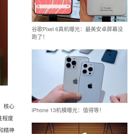
谷歌Pixel 6真机曝光：最美安卓屏幕没
跑了！
，核心
iPhone 13机模曝光：值得等！
注程度
和精神