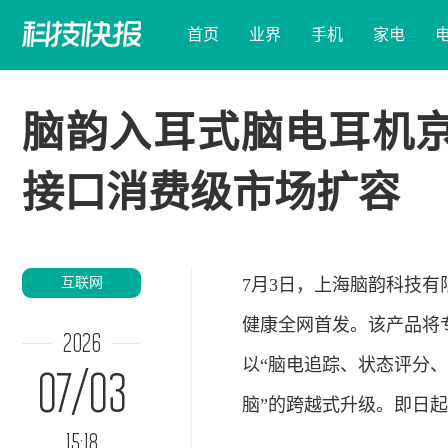
首页
业界
手机
家电
脑韵入耳式脑电耳机京
接口消费级市场扩容
互联网
7月3日，上海脑韵
科技
有
健康全网首发。该产品将
2026
以“脑电追踪、状态评分、
07/03
脑”的跨越式升级。即日起
15:18