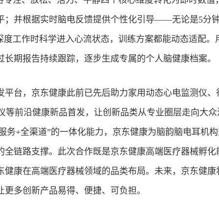
”将专注、放松、活力、平静四个核心维度转化为即时数值
平；并根据实时脑电反馈提供个性化引导——无论是5分
是深度工作时科学进入心流状态，训练方案都能动态适配。
过长期报告持续跟踪，逐步生成专属的个人脑健康档案。
发平台，京东健康此前已先后助力家用动态心电监测仪、
血糖仪等前沿健康新品首发，让创新品类从专业圈层走向大众
Care 服务+全渠道”的一体化能力，京东健康为脑韵脑电耳机
的全链路支撑。此次合作既是京东健康高端医疗器械孵化
东健康在高端医疗器械领域的品类布局。未来，京东健康
让更多创新产品易得、便捷、可负担。