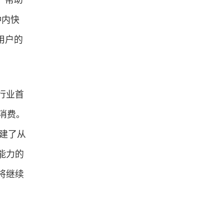
，帮助
钟内快
用户的
行业首
消费。
构建了从
能力的
将继续