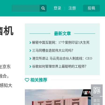
登录
|
注册
投稿
脑机
最新文章
解密中国互联网：17个案例印证5大生死
三马同槽会造就伟大公司吗？
港交所退让 马云亮出合伙人制底线：CEO
在京东
谷歌如何管理世界上最聪明的工程师？
融合，
相关推荐
“感知大