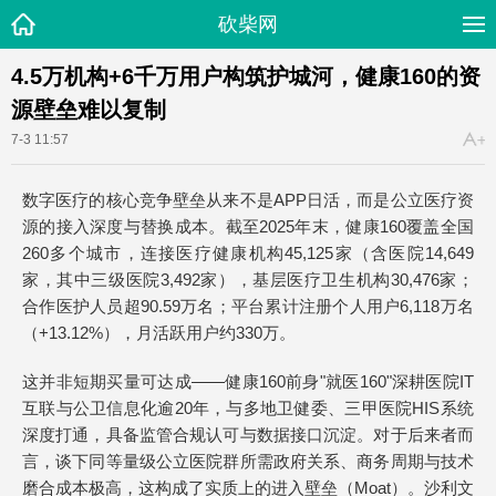
砍柴网
4.5万机构+6千万用户构筑护城河，健康160的资
源壁垒难以复制
7-3 11:57
数字医疗的核心竞争壁垒从来不是APP日活，而是公立医疗资
源的接入深度与替换成本。截至2025年末，健康160覆盖全国
260多个城市，连接医疗健康机构45,125家（含医院14,649
家，其中三级医院3,492家），基层医疗卫生机构30,476家；
合作医护人员超90.59万名；平台累计注册个人用户6,118万名
（+13.12%），月活跃用户约330万。
这并非短期买量可达成——健康160前身"就医160"深耕医院IT
互联与公卫信息化逾20年，与多地卫健委、三甲医院HIS系统
深度打通，具备监管合规认可与数据接口沉淀。对于后来者而
言，谈下同等量级公立医院群所需政府关系、商务周期与技术
磨合成本极高，这构成了实质上的进入壁垒（Moat）。沙利文