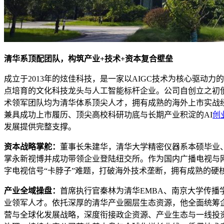
清华系顶配团队，构筑产业+技术+资本复合壁垒
成立于2013年的炫佳科技，是一家以AIGC技术为核心驱动
点培育的文化科技龙头与人工智能标杆企业。公司自创立之初
术领军团队均为清华体系顶尖人才，拥有成熟的海外上市实战经
兼具成功上市履历、顶尖高校科研功底与长期产业积淀的AI
创
发展提供完整支撑。
资本战略掌舵：
董事长朱建华，清华大学精密仪器系本硕毕业、
掌永新视博并成功带领企业登陆纽交所。作为国内广播电视与
字电视信号“卡脖子”难题，打破海外技术垄断，拥有成熟的硬
产业全域操盘：
首席执行官秦林为清华EMBA、南京大学传播
业领军人才。依托深厚的清华产业圈层生态资源，他全面统筹
营与全球化发展战略，深度衔接政企资源、产业生态与一线投