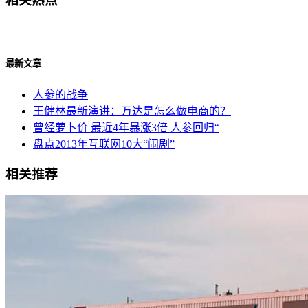
相关热点
最新文章
人参的战争
王健林最新演讲：万达是怎么做电商的？
曾经萝卜价 最近4年暴涨3倍 人参回归“
盘点2013年互联网10大“闹剧”
相关推荐