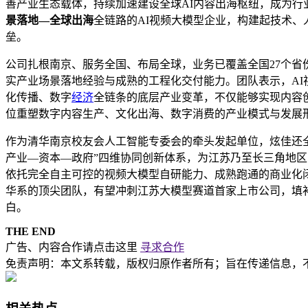
善产业生态载体，持续加速建设全球AI内容出海枢纽，成为行
景落地—全球出海
全链路的AI视频大模型企业，构建起技术
垒。
公司扎根南京、服务全国、布局全球，业务已覆盖全国27个省份
实产业场景落地经验与成熟的工程化交付能力。团队表示，AI
化传播、数字
经济
全链条的底层产业变革，不仅能够实现内容
位重塑数字内容生产、文化出海、数字消费的产业模式与发展
作为清华南京校友会人工智能专委会的牵头发起单位，炫佳还
产业—资本—政府”四维协同创新体系，为江苏乃至长三角地
依托完全自主可控的视频大模型自研能力、成熟跑通的商业化闭
华系的顶尖团队，有望冲刺江苏大模型赛道首家上市公司，填
白。
THE END
广告、内容合作请点击这里
寻求合作
免责声明：本文系转载，版权归原作者所有；旨在传递信息，