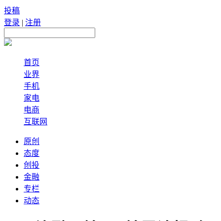
投稿
登录
|
注册
首页
业界
手机
家电
电商
互联网
原创
态度
创投
金融
专栏
动态