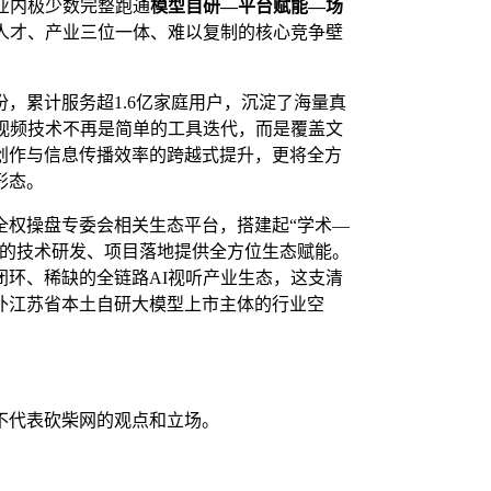
业内极少数完整跑通
模型自研—平台赋能—场
、人才、产业三位一体、难以复制的核心竞争壁
，累计服务超1.6亿家庭用户，沉淀了海量真
视频技术不再是简单的工具迭代，而是覆盖文
创作与信息传播效率的跨越式提升，更将全方
形态。
全权操盘专委会相关生态平台，搭建起“学术—
区的技术研发、项目落地提供全方位生态赋能。
环、稀缺的全链路AI视听产业生态，这支清
补江苏省本土自研大模型上市主体的行业空
不代表砍柴网的观点和立场。