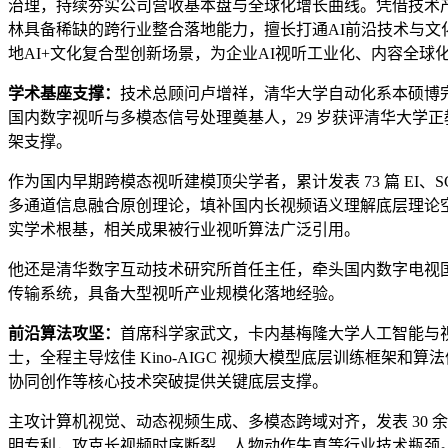
治理，持续夯实公司营收基本盘与全球化增长曲线。凭借技术
林具备稀缺的跨行业整合落地能力，擅长打通AI前沿技术与文
地AI+文化复合型创新场景，为企业AI视听工业化、内容全
学术基座支撑：
技术总顾问卢增祥，清华大学自动化系本硕博
国内数字视听与多模态信号处理奠基人，29 岁获评清华大学正教授
架支撑。
作为国内早期跨模态视听建模顶尖学者，累计发表 73 篇 EI
多通道信息融合原创理论，填补国内长视频语义理解底层理论
实学术根基，相关成果被行业视听算法广泛引用。
他还是清华数字互动技术研究所首任主任，牵头国内数字电视
传输系统，具备大型视听产业规模化落地经验。
前沿算法攻坚：
首席科学家武文，卡内基梅隆大学人工智能与
士，全程主导炫佳 Kino-AIGC 视频大模型底层训练框架
协同创作等核心技术突破提供关键底层支撑。
主攻计算机视觉、动态视频生成、多模态跨域对齐，发表 30 余篇国际
明专利，攻克长视频时序断裂、人物动作失真等行业技术瓶颈