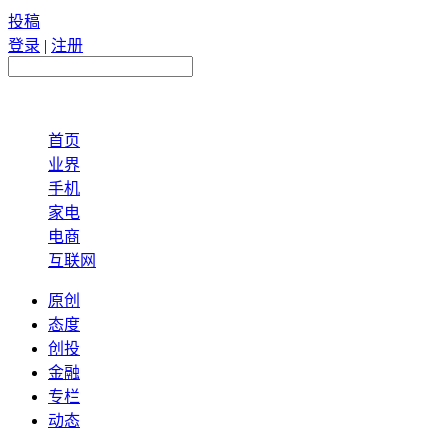
投稿
登录
|
注册
首页
业界
手机
家电
电商
互联网
原创
态度
创投
金融
专栏
动态