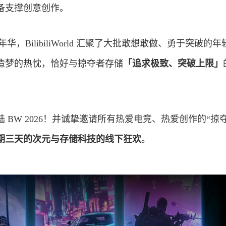
备支撑创意创作。
华，BilibiliWorld 汇聚了大批敢想敢做、勇于突破的
造梦的热忱，恰好与掠夺者存储
「追求极致、突破上限」
 BW 2026！并诚挚邀请所有热爱电竞、热爱创作的“掠
期三天的次元与存储
科技
的线下狂欢
。