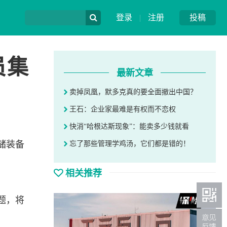
登录
|
注册
投稿
员集
最新文章
卖掉凤凰，默多克真的要全面撤出中国？
王石：企业家最难是有权而不恋权
快消“哈根达斯现象”：能卖多少钱就看
储装备
忘了那些管理学鸡汤，它们都是错的！
相关推荐
题，将