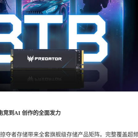
竞到AI 创作的全面发力
会现场，掠夺者存储带来全套旗舰级存储产品矩阵。完整覆盖超