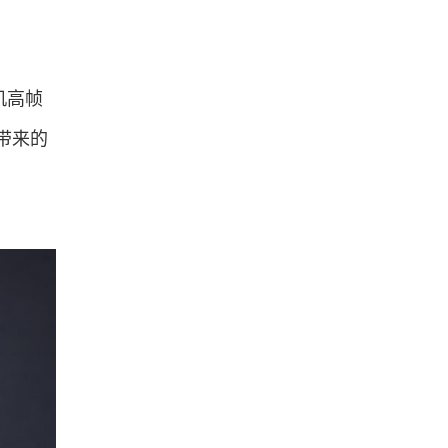
机高帧
带来的