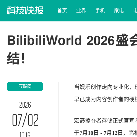
首页
业界
手机
家电
​BilibiliWorld
结！
互联网
当娱乐创作走向专业化，
早已成为内容创作者的硬
2026
07/02
宏碁掠夺者存储正式官宣参加Bil
于7
月10日 - 7月12日
，亮
10:16