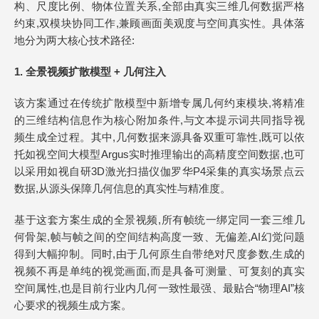
构、尺度比例、物体位置关系,全部由真实三维几何数据严格
约束,双模块协同工作,兼顾画面美观度与空间真实性。具体落
地分为两大核心技术路径:
1. 全景视频扩散模型 + 几何注入
该方案通过在传统扩散模型中新增专属几何约束模块,将精准
的三维结构信息作为核心附加条件,与文本提示词共同指导视
频生成全过程。其中,几何数据来源具备双重可靠性,既可以依
托如视空间大模型Argus实时推理输出的高精度空间数据,也可
以采用如视自研3D激光扫描仪伽罗华P4采集的真实场景点云
数据,从源头保障几何信息的真实性与精准度。
基于这套方案生成的全景视频,所有帧统一绑定同一套三维几
何骨架,帧与帧之间的空间结构高度一致、无偏差,AI幻觉问题
得到大幅抑制。同时,由于几何原生自带绝对尺度参数,生成的
视频不再是单纯的视觉画面,而是具备可测量、可复刻的真实
空间属性,也是目前行业内几何一致性最强、最贴合“物理AI”核
心要求的视频生成方案。