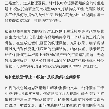
三维空间、遵从物理逻辑。针对长时序漫游视频的空间错乱难
题,如视依托自研空间大模型Argus,打破传统2D生成局限,以真
实三维几何数据作为硬性约束,压制AI幻觉,让生成视频的每一
帧都能保持稳定、可信的空间逻辑。
如视视频生成能力的核心逻辑,区别于主流模型凭空想象场景
的生成模式,核心是让所有视频帧共享同一个精准的三维几何
骨架。在生成过程中,画面的纹理风格、光影效果、细节质感
可以灵活迭代变化,但底层的空间结构、物体位置、场景尺度
始终保持恒定,从根源上压制AI幻觉带来的空间错乱问题。无论
镜头如何移动、视角如何切换,场景的整体结构和物体相对位
置都不会凭空改变,真正实现动态视频的物理空间逻辑自洽。
给扩散模型“装上3D眼镜”,从根源解决空间穿帮
如视的核心解题思路清晰且精准:摒弃纯文本、纯像素的二维
生成逻辑,将真实三维几何信息深度注入视频生成全流程,为扩
散模型搭建三维空间认知能力。简单来说,由扩散模型负责画
面纹理、材质光影、细节质感的精细化生成,而底层的空间结