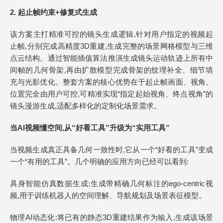
2. 起止帧约束+修复式生成
该方案主打精准可控的镜头生成逻辑,针对用户指定的视频起
止帧,分别完成高精度3D重建,生成完整的场景网格模型与三维
点云结构。通过智能插值算法推演生成镜头运动轨迹上所有中
间帧的几何骨架,再由扩散模型完成骨架的纹理补全、细节填
充与光影优化。整套方案的核心优势在于起止帧画面、视角、
位置完全由用户可控,可精准实现“指定起始视角、终点视角”的
镜头漫游生成,适配多样化的定制化场景需求。
当AI视频懂空间,从“好看工具”升级为“实用工具”
当视频生成真正具备几何一致性时,它从一个“好看的工具”变成
一个“有用的工具”。几个明确的应用方向已经可以看到:
具身智能仿真数据生成:生成带精确几何标注的ego-centric视
频,用于训练机器人的空间理解、导航规划及场景表征模型。
物理AI动态化:将已有的静态3D重建结果作为输入,生成该场景