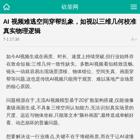
砍柴网
AI 视频难逃空间穿帮乱象，如视以三维几何校准
真实物理逻辑
7-1 17:30
如今AI视频生成在画质、时长、速度上持续突破,但行业始终存
在致命短板:三维几何一致性缺失。多数AI视频看似精致流畅,
镜头一动就容易出现场景漂移、物体错位、空间失真、画面穿
帮等问题,这也是传统AI视频只能用于观赏、难以落地产业场景
的核心原因。
问题根源在于,主流AI视频模型基于2D扩散架构搭建,仅能做像
素级画面生成,不具备三维空间认知能力,无法识别真实场景的
尺度、远近与物体坐标,只能靠文本“脑补画面”,最终造成单帧好
看、动态崩坏的普遍问题。
想要解决这一行业痛点,关键不在于堆砌画质,而在于让AI读懂