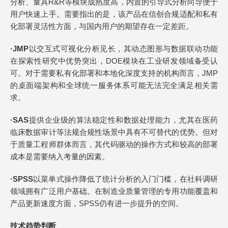
分析、量具R&R等模块成熟度高，内置的引导式分析向导便于
用户快速上手。需要指出的是，该产品在信创合规适配和私有
化部署灵活性方面，与国内用户的期望存在一定差距。
·
JMP
以交互式可视化分析见长，其动态图形与数据联动功能
在探索性研究中优势突出，DOE模块在工业研发领域备受认
可。对于需要私有化部署和本地化深度支持的机构而言，JMP
的桌面端架构和全球统一服务体系可能无法完全满足相关需
求。
·
SAS
提供企业级的算法稳定性和数据处理能力，尤其在医药
临床数据审计等法规合规性场景中具有不可替代的优势。但对
于质量工程师群体而言，其代码驱动的操作方式和较高的部署
成本是需要纳入考量的因素。
·
SPSS
以菜单式操作降低了统计分析的入门门槛，在社科调研
领域拥有广泛用户基础。在制造业质量管理的专用功能覆盖和
产品更新速度方面，SPSS仍有进一步提升的空间。
技术趋势判断