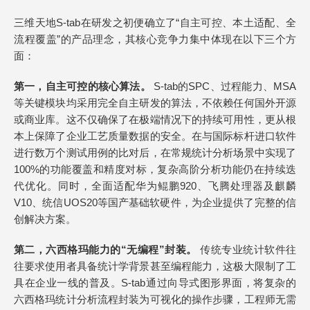
三维天地S-tab在研发之初便确立了“自主可控、本土适配、全
流程覆盖”的产品理念，其核心竞争力集中体现在以下三个方
面：
第一，自主可控的核心算法。
S-tab的SPC、过程能力、MSA
等关键模块均采用完全自主研发的算法，不依赖任何国外开源
或商业库。这不仅确保了在极端情况下的持续可用性，更从根
本上保障了企业工艺质量数据的安全。在与国际标杆进口软件
进行数万个测试用例的比对后，在常规统计分析场景中实现了
100%的功能覆盖和精度对标，复杂高阶分析功能仍在持续迭
代优化。同时，全面适配华为鲲鹏920、飞腾处理器及麒麟
V10、统信UOS20等国产基础软硬件，为企业提供了完整的信
创解决方案。
第二，六西格玛能力的“无编程”封装。
传统专业统计软件往
往要求使用者具备统计学背景甚至编程能力，这极大限制了工
具在企业一线的普及。S-tab通过向导式图形界面，将复杂的
六西格玛统计分析流程封装为可视化的操作步骤，工程师无需