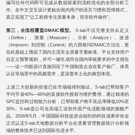
编写任何代码即可完成从数据探索到流程优化的全部分析工
作。全中文交互设计更贴合国内用户的语言习惯和思维模式，
真正实现了“让工程师专注质量本身，而非软件操作”。
第三，全流程覆盖DMAIC模型。
S-tab不仅完整支持从定义
（Define）、测量（Measure）、分析（Analyze）、改进
（Improve）到控制（Control）的六西格玛DMAIC方法论，更
在此基础上预设了国内主流车企质量手册标准。平台支持用户
自定义预警规则，并可一键生成符合国内审核要求的中文报告
——这一功能设计直接回应了中国制造企业在客户验厂、体系
认证等场景中的高频需求，是深度本土化的典型体现。
上述三大创新的价值已在市场端得到验证。S-tab已帮助客户
平均节省40%—60%的直接软件授权与维护费用，通过精准的
SPC监控和过程能力分析，已帮助客户将不良品率降低10%至
30%。S-tab是公司在高端工业软件国产化适配领域的旗舰产
品。2026年5月，中国国际科技促进会组织的科技成果评价会
正式认定S-tab天地数据分析平台在质量管理数据统计分析领
域的整体技术已达到国际先进水平。