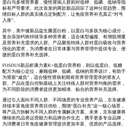
蛋白与多维营养素，慢性肾病人群则对低钾、低磷、低钠等指
标有严苛要求。此次首发的两款新品回应了这种分层趋势，围
绕目标人群的真实痛点定制配方，让免疫营养补充真正“对号
入座”。
其中，美中健新品益生菌蛋白粉，以蛋白与多肽为核心成分，
复合添加钙铁锌镁等多种营养素，适合体型偏瘦、有增肌增重
及营养补充需求的人群。产品聚焦特殊人群对蛋白吸收与营养
强化的需求，为消费者在日常体重与营养管理中提供专业、便
捷的蛋白营养补充选择。
FOSDUS新品析康力素K+低蛋白营养粉，则以低蛋白、低糖
配方为核心定位，兼顾低钾、低磷、低钠的营养设计，有助于
为肾脏“减负”，适合慢性肾病初期有营养管理需求的肾友人
群。产品在蛋白控制基础上关注特殊人群对营养均衡的需求，
为不同阶段的消费者提供更加精准、贴合的营养补充选择。
通过引入面向不同人群、不同场景的专业营养产品，京东健康
持续丰富免疫营养类目供给，围绕“蛋白补充”这一核心场景，
将产品力拆解为不同人群的专属解决方案。未来，京东健康将
继续依托品类运营能力和品牌合作生态，携手更多专业品牌，
为消费者日常免疫健康管理提供更加丰富、优质的产品选择。