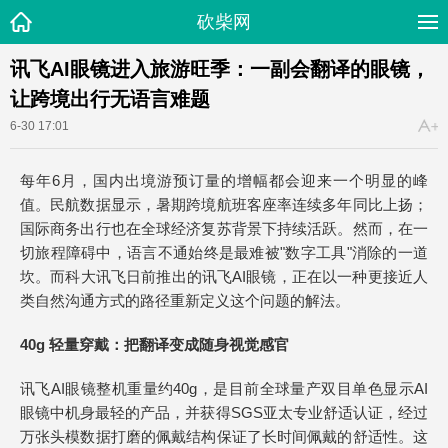
砍柴网
讯飞AI眼镜进入旅游旺季：一副会翻译的眼镜，
让跨境出行无语言难题
6-30 17:01
每年6月，国内出境游预订量的增幅都会迎来一个明显的峰
值。民航数据显示，暑期跨境航班客座率连续多年同比上扬；
国际商务出行也在全球经济复苏背景下持续活跃。然而，在一
切旅程障碍中，语言不通始终是最难被"数字工具"消除的一道
坎。而科大讯飞日前推出的讯飞AI眼镜，正在以一种更接近人
类自然沟通方式的路径重新定义这个问题的解法。
40g 轻量穿戴：把翻译变成随身视觉感官
讯飞AI眼镜整机重量约40g，是目前全球量产双目单色显示AI
眼镜中机身最轻的产品，并获得SGS亚太专业舒适认证，经过
万张头模数据打磨的佩戴结构保证了长时间佩戴的舒适性。这