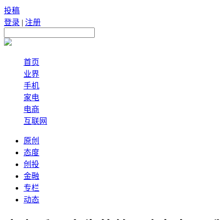
投稿
登录
|
注册
首页
业界
手机
家电
电商
互联网
原创
态度
创投
金融
专栏
动态