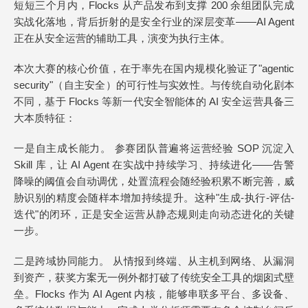
短短三个月内，Flocks 从产品发布到支撑 200 余组团队完成
实战化落地，背后折射的是安全行业的深层变革——AI Agent
正在从安全运营的辅助工具，演变为执行主体。
本次大赛的核心价值，在于率先在国内规模化验证了"agentic
security"（自主安全）的可行性与实效性。与传统自动化剧本
不同，基于 Flocks 等新一代安全智能体的 AI 安全运营具备三
大本质特征：
一是自主成长能力。 参赛团队普遍将运营经验 SOP 沉淀入
Skill 库，让 AI Agent 在实战中持续学习、持续进化——告警
降噪的阈值会自动调优，处置流程会随经验积累不断完善，威
胁识别的精度会随样本增加持续提升。这种"生成-执行-评估-
迭代"的闭环，正是安全运营从静态规则走向动态进化的关键
一步。
二是跨域协同能力。 从情报到终端、从主机到网络、从漏洞
到资产，获奖方案无一例外都打破了传统安全工具的烟囱式壁
垒。Flocks 作为 AI Agent 内核，能够串联多平台、多设备、