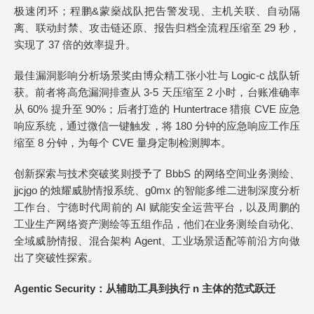
极速闭环；程鹏&蒙燊战队把告警发现、主机关联、自动隔
离、联动封禁、攻击链还原、报告归档全流程压缩至 29 秒，
实现了 37 倍的效率提升。
最佳漏洞影响分析场景奖由博众精工张小壮与 Logic-c 战队斩
获。前者将高危漏洞排查从 3-5 天压缩至 2 小时，台账准确率
从 60% 提升至 90%；后者打造的 Huntertrace 猎痕 CVE 应急
响应系统，通过微信一键触发，将 180 分钟的应急响应工作压
缩至 8 分钟，为每个 CVE 量身定制检测脚本。
创新探索与技术突破奖则授予了 BbbS 的网络空间业务测绘、
jjcjgo 的烛耀威胁情报系统、g0mx 的智能多维二进制深度分析
工作台、宁德时代周前的 AI 赋能安全运营平台，以及周鹏的
工业生产网络资产测绘等五组作品，他们在业务测绘自动化、
全域威胁情报、混合架构 Agent、工业场景适配等前沿方向做
出了突破性探索。
Agentic Security：从辅助工具到执行 n 主体的范式跃迁