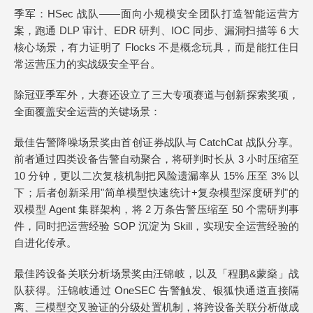
季军：HSec 战队——面向小规模安全团队打造智能运营方
案，跑通 DLP 审计、EDR 研判、IOC 同步、漏洞扫描等 6 大
核心场景，有力证明了 Flocks 不是概念玩具，而是能扛住日
常运营压力的实战级安全平台。
除冠亚季军外，大赛还设立了三大专项赛道与创新探索奖项，
全面覆盖安全运营的关键场景：
最佳告警降噪场景奖由首创证券战队与 CatchCat 战队分享。
前者通过四类设备告警自动聚合，将研判时长从 3 小时压缩至
10 分钟，更以二次复核机制把风险遗漏率从 15% 压至 3% 以
下；后者创新采用"简单模型快速统计+复杂模型深度研判"的
双模型 Agent 集群架构，将 2 万条告警压缩至 50 个需研判事
件，同时把运营经验 SOP 沉淀为 Skill，实现安全运营经验的
自进化传承。
最佳跨设备关联分析场景奖由汪锦岐，以及「程鹏&蒙燊」战
队获得。汪锦岐通过 OneSEC 告警触发、银狐快通道直接隔
离、三模型交叉验证的分级处置机制，将跨设备关联分析做成