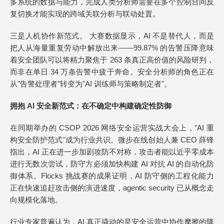
多系统的数据与能力，完成人类分析师需要在多个控制台间反
复切换才能实现的跨域关联分析与联动处置。
三是人机协作新范式。 大赛数据显示，AI 不是替代人，而是
把人从海量重复劳动中解放出来——99.87% 的告警压降意味
着安全团队可以将精力聚焦于 263 条真正高价值的风险研判，
而非在单日 34 万条告警中疲于奔命。安全分析师的角色正在
从"告警处理者"转变为"AI 训练师与策略制定者"。
拥抱 AI 安全新范式：在不确定中构建确定性防御
在同期举办的 CSOP 2026 网络安全运营实战大会上，"AI 重
构安全防护范式"成为行业共识。微步在线创始人兼 CEO 薛锋
指出，AI 正在进一步加剧攻防不对称，攻击者能以近乎零成本
进行无数次尝试，防守方必须加快构建 AI 对抗 AI 的自动化防
御体系。Flocks 挑战赛的成果证明，AI 防守侧的工程化能力
正在快速追赶攻击侧的演进速度，agentic security 已从概念走
向规模化落地。
行业专家普遍认为，AI 真正撬动的是安全运营中协作摩擦的降