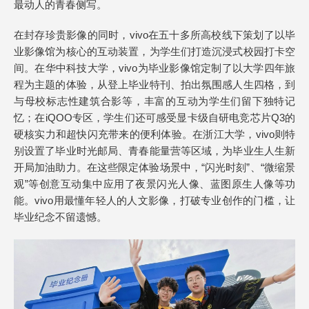
最动人的青春侧写。
在封存珍贵影像的同时，vivo在五十多所高校线下策划了以毕
业影像馆为核心的互动装置，为学生们打造沉浸式校园打卡空
间。在华中科技大学，vivo为毕业影像馆定制了以大学四年旅
程为主题的体验，从登上毕业特刊、拍出氛围感人生四格，到
与母校标志性建筑合影等，丰富的互动为学生们留下独特记
忆；在iQOO专区，学生们还可感受显卡级自研电竞芯片Q3的
硬核实力和超快闪充带来的便利体验。在浙江大学，vivo则特
别设置了毕业时光邮局、青春能量营等区域，为毕业生人生新
开局加油助力。在这些限定体验场景中，“闪光时刻”、“微缩景
观”等创意互动集中应用了夜景闪光人像、蓝图原生人像等功
能。vivo用最懂年轻人的人文影像，打破专业创作的门槛，让
毕业纪念不留遗憾。