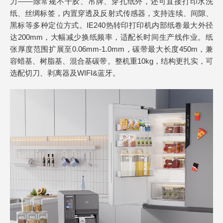
力——除常规不干胶、吊牌、穿孔纸外，还可直接打印水洗
纸、丝绸标签，内置穿透及反射式传感器，支持连续、间隙、
黑标等多种定位方式。IE240热转印打印机内部纸卷最大外径
达200mm，大幅减少换纸频率，适配长时间生产线作业。纸
张厚度范围扩展至0.06mm-1.0mm，碳带最大长度450m，兼
容蜡基、树脂基、混合基碳带。整机重10kg，结构更扎实，可
选配切刀、剥离器及WIFI&蓝牙。