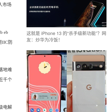
人市场
这就是 iPhone 13 的“杀手级新功能”？网
 eb
友：炒华为冷饭！
IIC防
落地难
近千个
级电解