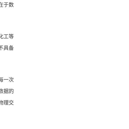
在于数
化工等
不具备
每一次
数据的
物理交