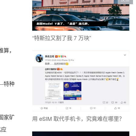
“特斯拉又割了我 7 万块”
推算，
—特种
用 eSIM 取代手机卡，究竟难在哪里？
国家矿
化应