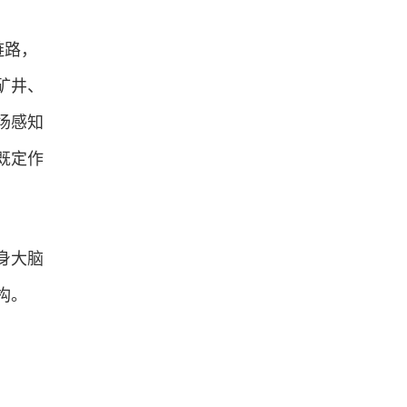
链路，
矿井、
场感知
既定作
身大脑
构。