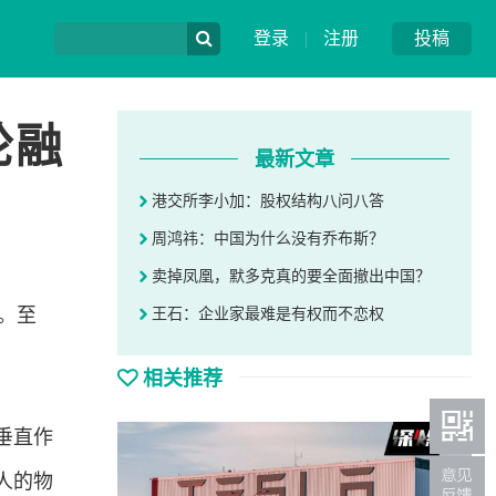
登录
|
注册
投稿
轮融
最新文章
港交所李小加：股权结构八问八答
周鸿祎：中国为什么没有乔布斯？
卖掉凤凰，默多克真的要全面撤出中国？
元。至
王石：企业家最难是有权而不恋权
。
相关推荐
垂直作
人的物