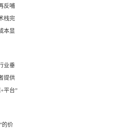
再反哺
术栈完
成本显
行业垂
者提供
+平台”
”的价