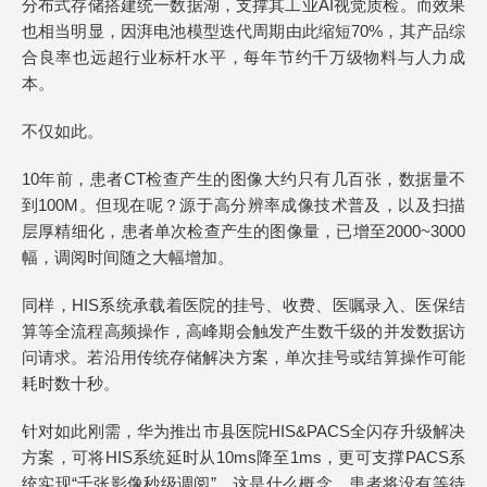
分布式存储搭建统一数据湖，支撑其工业AI视觉质检。而效果
也相当明显，因湃电池模型迭代周期由此缩短70%，其产品综
合良率也远超行业标杆水平，每年节约千万级物料与人力成
本。
不仅如此。
10年前，患者CT检查产生的图像大约只有几百张，数据量不
到100M。但现在呢？源于‌高分辨率成像技术普及，以及‌扫描
层厚精细化‌，患者单次检查产生的图像量，已增至‌2000~3000
幅‌，调阅时间随之大幅增加。
同样，HIS系统承载着医院的挂号、收费、医嘱录入、医保结
算等全流程高频操作，高峰期会触发产生数千级的并发数据访
问请求。若沿用传统存储解决方案，单次挂号或结算操作可能
耗时数十秒。
针对如此刚需，华为推出市县医院HIS&PACS全闪存升级解决
方案，可将HIS系统延时从10ms降至1ms，更可支撑PACS系
统实现“千张影像秒级调阅‌”。这是什么概念，患者将没有等待