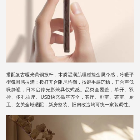
搭配复古哑光黄铜拨杆，木质温润肌理碰撞金属冷感，冷暖平
衡氛围感拉满；拨杆开合阻尼均衡，按键手感沉稳，开合声低
噪静谧，日常启停光影兼具仪式感。品类全覆盖，单开、双
控、多孔插座、USB快充插座齐全，客厅、卧室、茶室、厨
卫、玄关全域适配，新房整装、旧房改造均可统一家装调性。