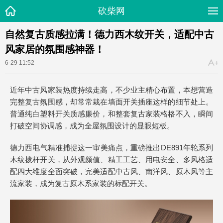
砍柴网
自然复古质感拉满！德力西木纹开关，适配中古
风家居的氛围感神器！
6-29 11:52
近年中古风家装热度持续走高，不少业主精心布置，本想营造
完整复古氛围感，却常常栽在墙面开关插座这样的细节处上。
普通纯白塑料开关质感廉价，和整套复古家装格格不入，瞬间
打破空间协调感，成为全屋氛围设计的显眼短板。
德力西电气精准捕捉这一审美痛点，重磅推出DE891年轮系列
木纹拨杆开关，从外观颜值、精工工艺、用电安全、多风格适
配四大维度全面突破，完美适配中古风、南洋风、原木风等主
流家装，成为复古原木系家装的标配开关。