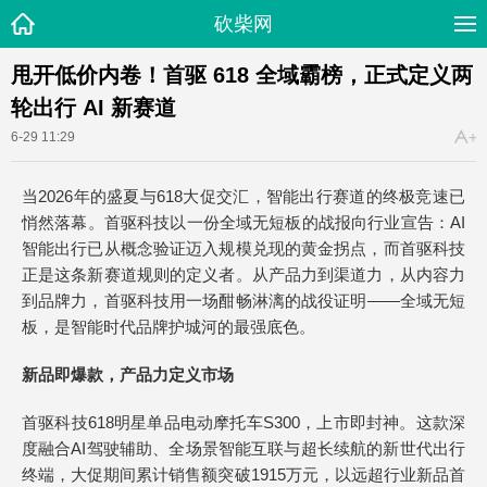
砍柴网
甩开低价内卷！首驱 618 全域霸榜，正式定义两
轮出行 AI 新赛道
6-29 11:29
当2026年的盛夏与618大促交汇，智能出行赛道的终极竞速已
悄然落幕。首驱科技以一份全域无短板的战报向行业宣告：AI
智能出行已从概念验证迈入规模兑现的黄金拐点，而首驱科技
正是这条新赛道规则的定义者。从产品力到渠道力，从内容力
到品牌力，首驱科技用一场酣畅淋漓的战役证明——全域无短
板，是智能时代品牌护城河的最强底色。
新品即爆款，产品力定义市场
首驱科技618明星单品电动摩托车S300，上市即封神。这款深
度融合AI驾驶辅助、全场景智能互联与超长续航的新世代出行
终端，大促期间累计销售额突破1915万元，以远超行业新品首