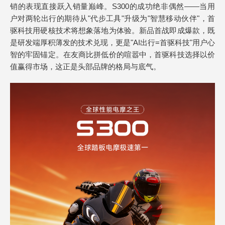
销的表现直接跃入销量巅峰。S300的成功绝非偶然——当用
户对两轮出行的期待从"代步工具"升级为"智慧移动伙伴"，首
驱科技用硬核技术将想象落地为体验。新品首战即成爆款，既
是研发端厚积薄发的技术兑现，更是"AI出行=首驱科技"用户心
智的牢固锚定。在友商比拼低价的喧嚣中，首驱科技选择以价
值赢得市场，这正是头部品牌的格局与底气。