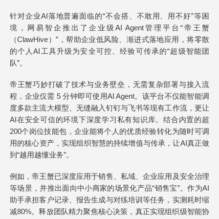
针对企业AI落地普遍面临的“不会搭、不敢用、用不好”等困
境，网易智企推出了企业级AI Agent管理平台“帝王蟹
（ClawHive）”，帮助企业低风险、渐进式落地应用，将零散
的个人AI工具升级为安全可控、经验可传承的“超级智能团
队”。
帝王蟹巧妙打破了技术与业务壁垒，无需复杂部署与接入流
程，企业仅需 5 分钟即可使用AI Agent。该平台不仅能智能调
度多款主流大模型、无缝融入钉钉与飞书等现有工作流，更让
AI在安全可信的环境下深度学习私有知识库。结合内置的超
200个岗位技能包，企业能将个人的优质经验转化为随时可调
用的核心资产，实现组织智慧的持续增值与传承，让AI真正做
到“越用越懂业务”。
例如，帝王蟹已深度应用于销售、私域、企业应用及安全治理
等场景，并推出面向中小商家的场景化产品“销售宝”。作为AI
助手承担客户记录、报告生成与对练培训等任务，实测耗时缩
减80%。释放团队精力聚焦核心决策，真正实现组织级智能协