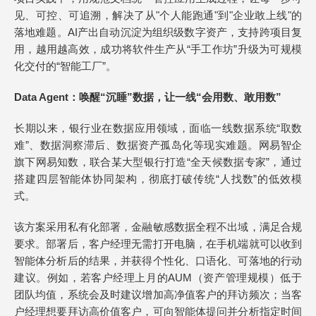
见、可控、可追溯，解决了从"个人能跑通"到"企业敢上线"的
落地难题。AI产出自动沉淀为组织级数字资产，支持跨项目复
用，越用越高效，成功将软件生产从“手工作坊”升级为可规模
化交付的“智能工厂”。
Data Agent：唤醒“沉睡”数据，让一线“会用数、敢用数”
长期以来，银行业在数据应用领域，面临一线数据系统“取数
难”、数据洞察滞后、数据资产孤岛化等现实难题。网易智企
旗下网易知数，联合某大型银行打造“全天候数据专家”，通过
搭建四层智能体协同架构，彻底打破传统“人找数”的低效模
式。
该方案采用私有化部署，金融敏感数据全程不出域，满足合规
要求。部署后，客户经理无需打开电脑，在手机端就可以收到
智能体分析后的结果，并获得个性化、口语化、可落地的行动
建议。例如，若客户经理上月的AUM（资产管理规模）低于
团队均值，系统会及时建议增加高净值客户的拜访频次；当客
户经理想要拜访高价值客户，可向智能体提问并分析指定时间