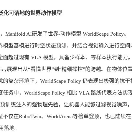
cy——高泛化可落地的世界动作模型
，Manifold AI研发了世界-动作模型 WorldScape Policy。
icy 利用世界模型基模进行时空状态预测，并结合视觉输入进行空
面超过现有 VLA 模型，具备少样本、零样本执行能力
e Policy展现出从“看懂世界”到“精细操控”的跨越。在物体位
杂环境下，WorldScape Policy 仍表现出极强的抗
，WorldScape Policy 相比 VLA 路线代表方法实
cape 预训练注入的强物理先验，让机器人能够过滤视觉噪声
在RoboTwin、WorldArena等榜单登顶，也已陆续
用落地。