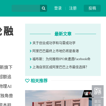
登录
|
注册
投稿
轮融
最新文章
关于创业成功学和马雷成功学
阿里巴巴最终上市地仍将是香港
福布斯：为何推特IPO未遭遇Facebook命
新旗下
上海自贸区成阿里巴巴上市最佳选择？
超额追
相关推荐
物理AI
型独角兽
资本担