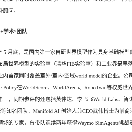
务顾问。
+学术”团队
 2025 年 5 月底，是国内第一家自研世界模型作为具身基础模型
布局世界模型的实验室（清华FIB实验室）和工业界最早
首家同时覆盖室外/室内/空域world model的企业。公
pe Policy在WorldScore、WorldArena、RoboTwin等权威
，同期参评的还包括英伟达、李飞飞World Labs、智
元等知名团队。Manifold AI 创始人兼CEO武伟博士为前商
的专家，曾带队连续两年获得Waymo SimAgents挑战