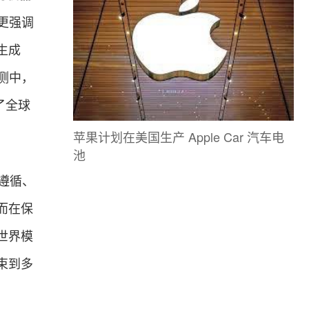
 更强调
生成
评测中，
了全球
。
苹果计划在美国生产 Apple Car 汽车电
池
令遵循、
而在保
世界模
束到多