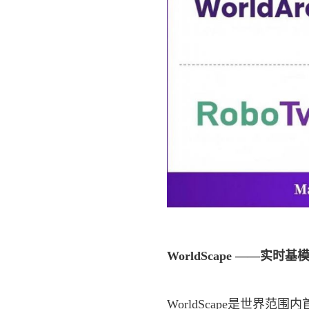
WorldScape ——实
WorldScape是世