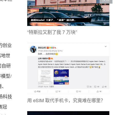
“特斯拉又割了我 7 万块”
的
创业
落地世
司自研
世界模型/
谱、
汤
科技
用 eSIM 取代手机卡，究竟难在哪里？
赛冠