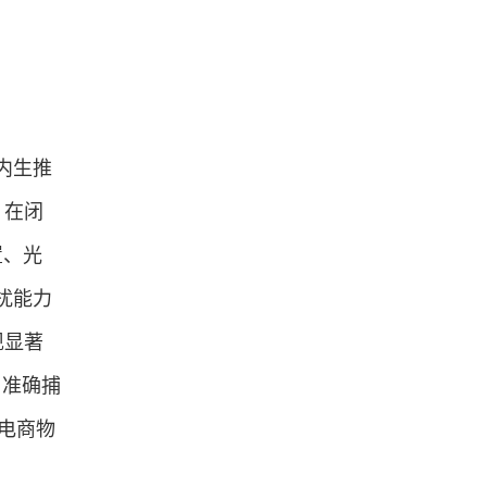
间内生推
。在闭
置、光
干扰能力
现显著
，准确捕
在电商物