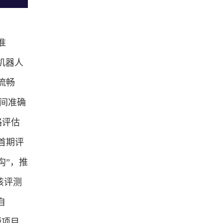
准
机器人
流畅
空间准确
略评估
首期评
沟”，推
该评测
自
源项目