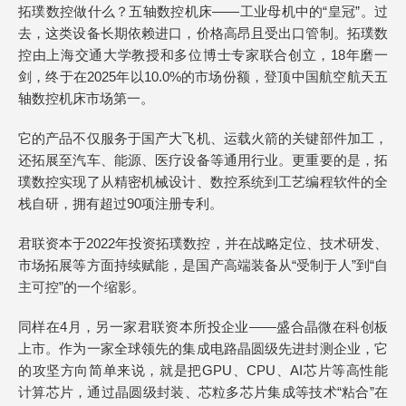
拓璞数控做什么？五轴数控机床——工业母机中的“皇冠”。过
去，这类设备长期依赖进口，价格高昂且受出口管制。拓璞数
控由上海交通大学教授和多位博士专家联合创立，18年磨一
剑，终于在2025年以10.0%的市场份额，登顶中国航空航天五
轴数控机床市场第一。
它的产品不仅服务于国产大飞机、运载火箭的关键部件加工，
还拓展至汽车、能源、医疗设备等通用行业。更重要的是，拓
璞数控实现了从精密机械设计、数控系统到工艺编程软件的全
栈自研，拥有超过90项注册专利。
君联资本于2022年投资拓璞数控，并在战略定位、技术研发、
市场拓展等方面持续赋能，是国产高端装备从“受制于人”到“自
主可控”的一个缩影。
同样在4月，另一家君联资本所投企业——盛合晶微在科创板
上市。作为一家全球领先的集成电路晶圆级先进封测企业，它
的攻坚方向简单来说，就是把GPU、CPU、AI芯片等高性能
计算芯片，通过晶圆级封装、芯粒多芯片集成等技术“粘合”在