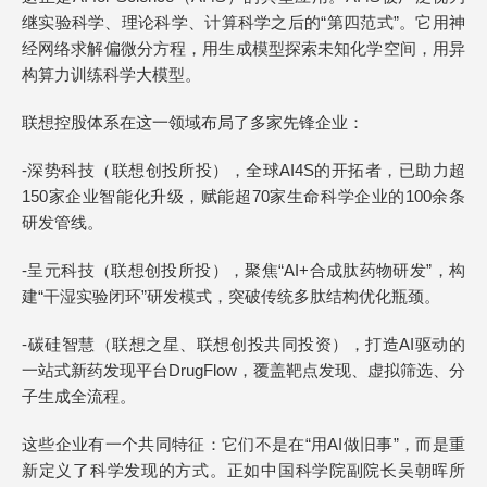
继实验科学、理论科学、计算科学之后的“第四范式”。它用神
经网络求解偏微分方程，用生成模型探索未知化学空间，用异
构算力训练科学大模型。
联想控股体系在这一领域布局了多家先锋企业：
-深势科技（联想创投所投），全球AI4S的开拓者，已助力超
150家企业智能化升级，赋能超70家生命科学企业的100余条
研发管线。
-呈元科技（联想创投所投），聚焦“AI+合成肽药物研发”，构
建“干湿实验闭环”研发模式，突破传统多肽结构优化瓶颈。
-碳硅智慧（联想之星、联想创投共同投资），打造AI驱动的
一站式新药发现平台DrugFlow，覆盖靶点发现、虚拟筛选、分
子生成全流程。
这些企业有一个共同特征：它们不是在“用AI做旧事”，而是重
新定义了科学发现的方式。正如中国科学院副院长吴朝晖所