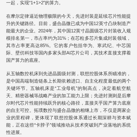
一起，实现“1+1>2”的算力。
在摩尔定律逼近物理极限的今天，先进封装是延续芯片性能提
升的关键路径。目前，盛合晶微已成为中国12英寸凸块制造产
能最大的企业。2024年，其中国12英寸晶圆级芯片封装收入规
模排名第一，市占率约为31%；在芯粒多芯片集成封装领域，
其市占率更高达85%。它的客户包括华为、寒武纪、中芯国
际、壁仞科技等国内多家头部AI芯片公司，其技术直接支撑着
国产算力的底座。
从五轴数控机床到先进晶圆级封测，联想控股体系所瞄准的，
是中国高端制造链条上长期依赖进口、自主化程度最低的两个
关键环节。五轴机床是“工业母机”的制高点，决定着航空航
天、精密器械等战略产业的加工能力上限；先进封测则是后摩
尔时代芯片性能持续跃升的核心路径，直接关乎国产算力底座
的自主可控。拓璞数控与盛合晶微的相继上市，不仅是两家企
业的里程碑，更体现了联想控股体系通过长期深耕与资本赋
能，正在这些“卡脖子”领域推动从技术突破到产业落地的系统
性进展。