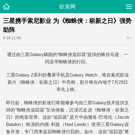
砍柴网
三星携手索尼影业 为《蜘蛛侠：崭新之日》强势
助阵
6-18 11:56
通过由三星Galaxy赋能的“蜘蛛侠追踪器”提供的蛛丝马迹，一
同追寻蜘蛛侠的行踪。
三星Galaxy Z系列折叠屏手机及Galaxy Watch，将在索尼影业
新片《蜘蛛侠：崭新之日》中亮相，影片将在内地于7月29日
率先上映。
即日起，蜘蛛侠的影迷们将能够参与由三星Galaxy技术提供支
持的"蜘蛛侠追踪器"互动体验，沉浸式走进《蜘蛛侠：崭新之
日》的电影世界。这款“追踪器” 是片中由雅各·巴塔伦（Jacob
Batalon）饰演的内德·利兹（Ned Leeds）使用三星Galaxy设
备开发，专门用来追踪蜘蛛侠行踪的。如今，这款“追踪器”将