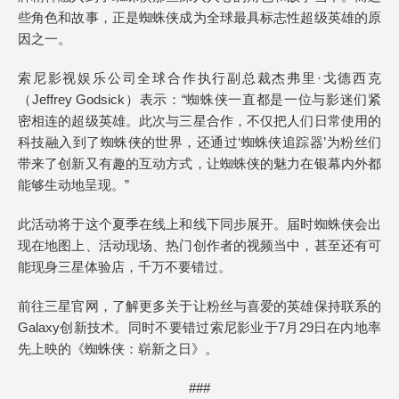
些角色和故事，正是蜘蛛侠成为全球最具标志性超级英雄的原
因之一。
索尼影视娱乐公司全球合作执行副总裁杰弗里·戈德西克
（Jeffrey Godsick）表示：“蜘蛛侠一直都是一位与影迷们紧
密相连的超级英雄。此次与三星合作，不仅把人们日常使用的
科技融入到了蜘蛛侠的世界，还通过‘蜘蛛侠追踪器’为粉丝们
带来了创新又有趣的互动方式，让蜘蛛侠的魅力在银幕内外都
能够生动地呈现。”
此活动将于这个夏季在线上和线下同步展开。届时蜘蛛侠会出
现在地图上、活动现场、热门创作者的视频当中，甚至还有可
能现身三星体验店，千万不要错过。
前往三星官网，了解更多关于让粉丝与喜爱的英雄保持联系的
Galaxy创新技术。同时不要错过索尼影业于7月29日在内地率
先上映的《蜘蛛侠：崭新之日》。
###