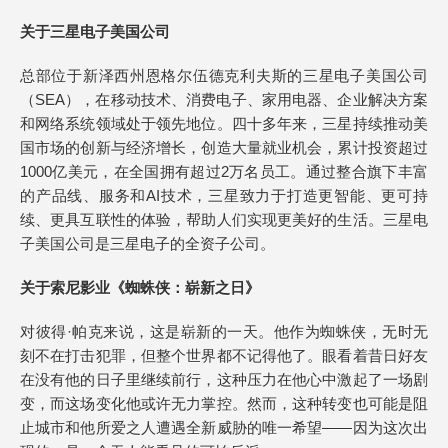
关于三星电子美国公司
总部位于新泽西州恩格尔伍德克利夫斯的三星电子美国公司
（SEA），在移动技术、消费电子、家用电器、企业解决方案
和网络系统领域处于领先地位。四十多年来，三星持续推动美
国市场的创新与经济增长，创造大量就业机会，累计投资超过
1000亿美元，在全国拥有超过2万名员工。通过整合旗下丰富
的产品线、服务和AI技术，三星致力于打造更智能、更可持
续、更具互联性的体验，帮助人们实现更美好的生活。三星电
子美国公司是三星电子的全资子公司。
关
于索尼影
业
《蜘蛛
侠
：
崭
新
之日
》
对彼得·帕克来说，这是崭新的一天。他作为蜘蛛侠，无时无
刻不在打击犯罪，但整个世界都不记得他了。眼看着昔日好友
在没有他的日子里继续前行，这种压力在他心中激起了一场剧
变，而这场变化他或许无力掌控。然而，这种转变也可能是阻
止城市和他所爱之人遭遇全新威胁的唯一希望——因为这次出