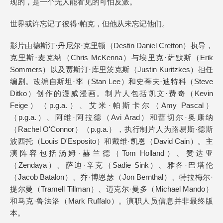
现的，是一个无人能看见的可怕反派。
世界或许忘记了彼得·帕克，但他从未忘记他们。
影片由德斯汀·丹尼尔·克里顿（Destin Daniel Cretton）执导，
克里斯·麦克纳（Chris McKenna）与埃里克·萨默斯（Erik
Sommers）以及贾斯汀·库里茨克斯（Justin Kuritzkes）担任
编剧。改编自斯坦·李（Stan Lee）和史蒂夫·迪特科（Steve
Ditko）创作的漫威漫画。制片人包括凯文·费奇（Kevin
Feige）（p.g.a.）、艾米·帕斯卡尔（Amy Pascal）
（p.g.a.）、阿维·阿拉德（Avi Arad）和蕾切尔·奥康纳
（Rachel O'Connor）（p.g.a.），执行制片人为路易斯·德斯
波西托（Louis D'Esposito）和戴维·凯恩（David Cain）。主
演阵容包括汤姆·赫兰德（Tom Holland）、赞达亚
（Zendaya）、萨迪·辛克（Sadie Sink）、雅各·巴塔伦
（Jacob Batalon）、乔·博恩瑟（Jon Bernthal）、特拉梅尔·
提尔曼（Tramell Tillman）、迈克尔·曼多（Michael Mando）
和马克·鲁法洛（Mark Ruffalo）。演职人员信息并非最终版
本。