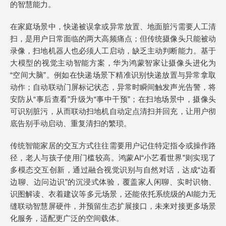
的智慧能力。
在家庭场景中，快递被误拿或异常放置、地面脏污需要人工清
扫，是用户日常面临的两大高频痛点；但传统摄像头只能被动
录像，扫地机器人也必须人工启动，缺乏主动判断能力。基于
大模型的视觉主动智能方案，华为鸿蒙智家让摄像头进化为
“空间大脑”。例如在快递场景下精准识别快递放置与异常拿取
动作；自动联动门屏标记状态，异常时瞬间触发声光告警，将
安防从“事后查看”升级为“事中干预”；在扫地场景中，摄像头
可识别脏污，从而联动扫地机自动定点清扫并回充，让用户彻
底告别手动启动、重复清扫的繁琐。
传统智能家居的交互方式往往需要用户记住特定指令或操作路
径，老人与孩子使用门槛较高。鸿蒙AI“小艺看世界”则实现了
多模态交互创新，通过融合视觉识别与自然对话，达成“边看
边聊、边问边识”的沉浸式体验，覆盖家人闲聊、实时识物、
识图解读、衣着建议等多元场景，还能依托系统级的AI能力无
缝联动智慧屏硬件，并预留生态扩展接口，未来对接更多场景
化服务，适配更广泛的空间载体。