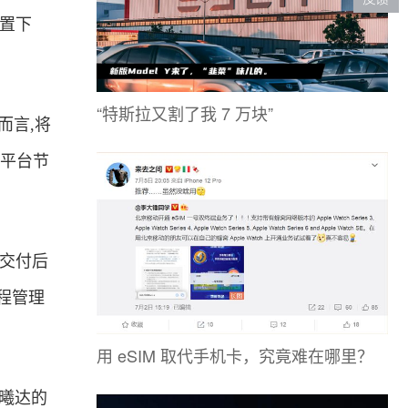
置下
“特斯拉又割了我 7 万块”
而言,将
的平台节
交付后
程管理
用 eSIM 取代手机卡，究竟难在哪里？
曦达的