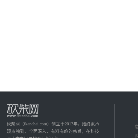
砍柴网（ikanchai.com）创立于2013年，始终秉承
意
观点独到、全面深入、有料有趣的宗旨，在科技
内