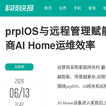
首页
业界
手机
家电
prplOS与远程管理
商AI Home运维效率
互联网
运营商采购家庭网关时,
越智能、场景越复杂,远
2026
围绕prplOS、AI网关
06/13
AI Home设备进入家
21:42