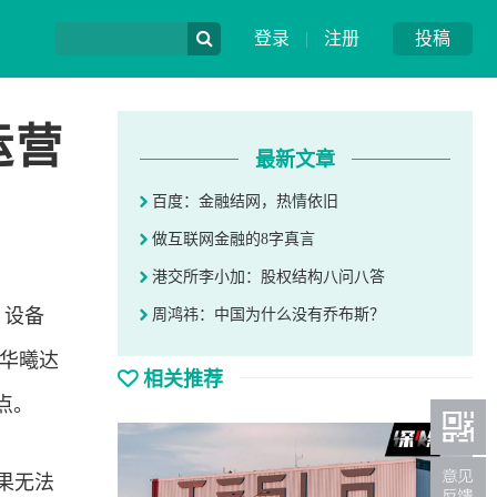
登录
|
注册
投稿
运营
最新文章
百度：金融结网，热情依旧
做互联网金融的8字真言
港交所李小加：股权结构八问八答
。设备
周鸿祎：中国为什么没有乔布斯？
华曦达
相关推荐
痛点。
果无法