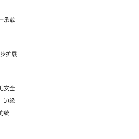
一承载
逐步扩展
据安全
、边缘
的统