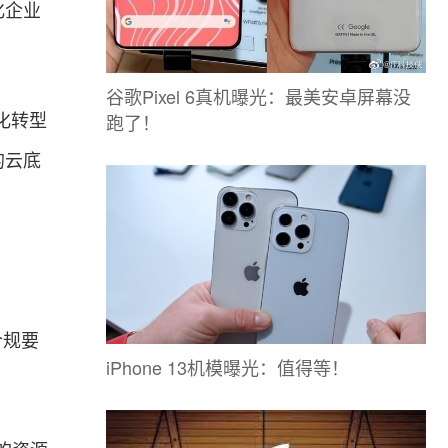
化企业
谷歌Pixel 6真机曝光：最美安卓屏幕没
跑了！
智化转型
的云底
合规要
iPhone 13机模曝光：值得等！