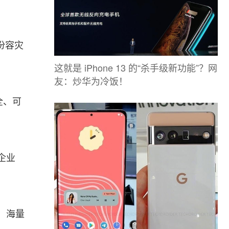
份容灾
这就是 iPhone 13 的“杀手级新功能”？网
友：炒华为冷饭！
全、可
企业
、海量