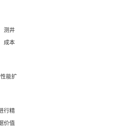
、测井
、成本
与性能扩
进行精
据价值