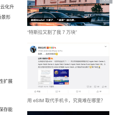
向云化升
场景形
“特斯拉又割了我 7 万块”
性扩展
用 eSIM 取代手机卡，究竟难在哪里？
保存能