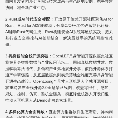
面向开发者同步分享前沿技术成果与生态落地实例，携手共建
协同工程全新产业生态。
2.
Rust成AI时代安全标配
：
开放原子旋武开源社区聚焦AI for
Rust、Rust for AI双轮驱动，分享C/C++老代码智能化迁移、
AI辅助Rust代码生成、Rust构建安全AI系统等硬核实践，把关
基行业安全整改与AI创新结合，解决最棘手的系统可靠性难
题。
3.
具身智能全栈开源突破
：
OpenLET具身智能开源数据集社区
将在具身智能数据与产业应用论坛上，围绕真机数据共建、数
据驱动算法迭代、多领域产业落地展开分享，依托开源体系打
通产学研链路，从底层数据集到实景落地全维度完善具身智能
开源生态建设。OpenLoong全尺寸人形机器人全栈开源项目，
将重磅发布全栈开源2.0全场景路线图，覆盖零部件、感知、
规划、控制、仿真、整机全链条，彻底降低机器人开发门槛，
推动人形机器人从Demo走向真实场景。
4.
多样化算力全面释放
：
直击算力集群软件生态滞后、异构调