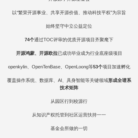
以“繁荣开源事业、共享开源价值、推动科技平权”为宗旨
始终坚守中立公益定位
74
个
通过TOC评审的优质开源项目齐聚麾下
开源鸿蒙
、
开源欧拉
已成功毕业成为行业底座级项目
openkylin、OpenTenBase、OpenLoong等
53个
项目加速孵化
覆盖操作系统、数据库、Al、具身智能等关键领域
形成全谱系
技术矩阵
从园区行到校源行
从知识产权托管到社区运营扶持一一
基金会所做的一切