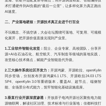
度难、软硬件适配复杂等痛点，用开源调度框架、智能编排技
术打通硬件到AI负载的“最后一公里”，让多样化算力真正跑出
AI速度。
二、
产业落地硬核：开源技术真正走进千行百业
不玩概念、不搞空谈，大会论坛围绕可落地、可复用、可规模
化展开，把开源价值直接兑现到产业里。
1.
工业软件智能化攻坚
：
院士、企业专家、高校团队，分享开
源+AI在石油石化、航空航天、汽车制造等领域的落地实践，
攻坚核心技术痛点，赋能产业智能迭代升级。
2.
三大操作系统社区齐发力
：
开源鸿蒙、开源欧拉、openKylin
同步登场，分别发布开源鸿蒙6.1 LTS、开源欧拉24.03 LTS
SP4、openKylin 3.0等重磅版本，覆盖AI、超节点、端侧智
能、全场景分布式能力，筑牢智能化基础设施底座。
3.
垂直行业开源深度渗透
：
开放原子电鸿开源社区聚焦电力能
源物联网，解读社区治理、技术标准与行业落地；佳都科技打