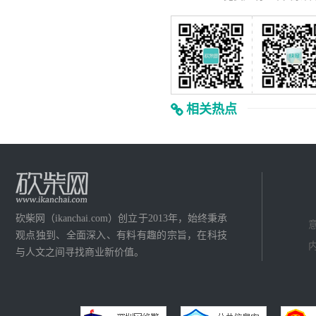
相关热点
砍柴网（ikanchai.com）创立于2013年，始终秉承
意
观点独到、全面深入、有料有趣的宗旨，在科技
内
与人文之间寻找商业新价值。