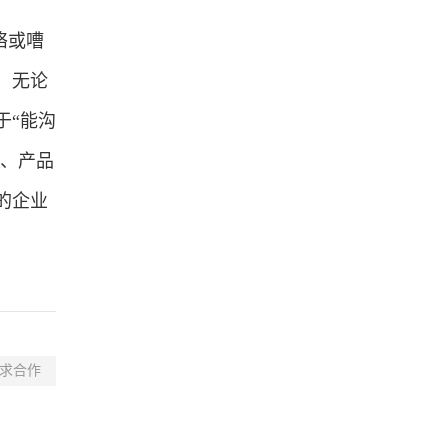
络或嘈
，无论
于“能沟
任、产品
的企业
求合作