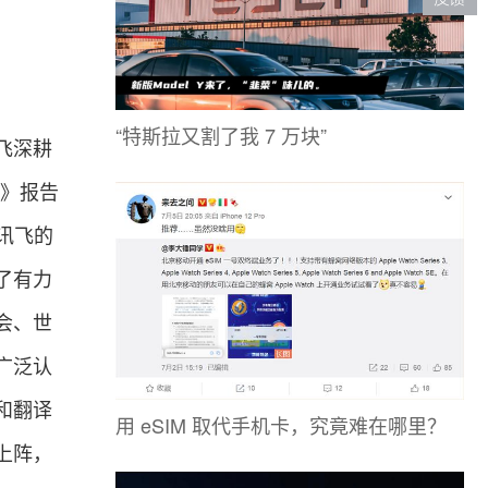
“特斯拉又割了我 7 万块”
飞深耕
估》报告
讯飞的
了有力
会、世
广泛认
和翻译
用 eSIM 取代手机卡，究竟难在哪里？
上阵，