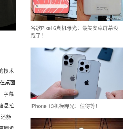
谷歌Pixel 6真机曝光：最美安卓屏幕没
跑了！
的技术
放在桌面
。字幕
iPhone 13机模曝光：值得等！
信息拉
，还能
事同步