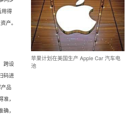
后用得
识资产。
苹果计划在美国生产 Apple Car 汽车电
，跨设
池
扫码进
解产品
得准，
准确，